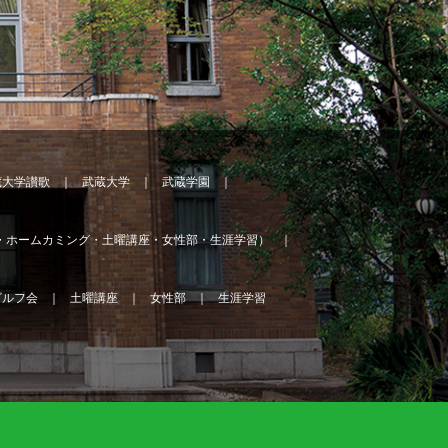
蔵大学讃歌
武蔵大学
武蔵学園
・ホームカミング・土曜講座・女性部・生涯学習）
ゴルフ会
土曜講座
女性部
生涯学習