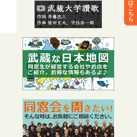
は
こ
ち
ら