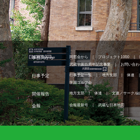
同窓会から
プロジェクト1000
事務局から
武蔵学園百周年記念事業
お問い合わ
行事予定一覧
地方支部
体連
行事予定
学園ゴルフ会
地方支部
体連
文連／サークル
開催報告
会報最新号
武蔵な日本地図
会報