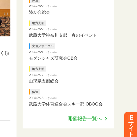
体連
2026/7/27
Update
陸友会総会
地方支部
2026/7/27
Update
武蔵大学神奈川支部 春のイベント
文連／サークル
2026/7/21
Update
く頂
モダンジャズ研究会OB会
地方支部
2026/7/17
Update
山形県支部総会
体連
2026/7/16
Update
武蔵大学体育連合会スキー部 OBOG会
旧
開催報告一覧へ
サ
イ
ト