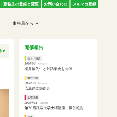
・勤務先の登録と変更
お問い合わせ
メルマガ登録
事務局から
開催報告
る
ゼミ／演習
2026/8/3
Update
櫻井毅先生と対話集会を開催
地方支部
2026/8/3
Update
広島県支部総会
土曜講座
2026/7/31
Update
第70回武蔵大学土曜講座 開催報告