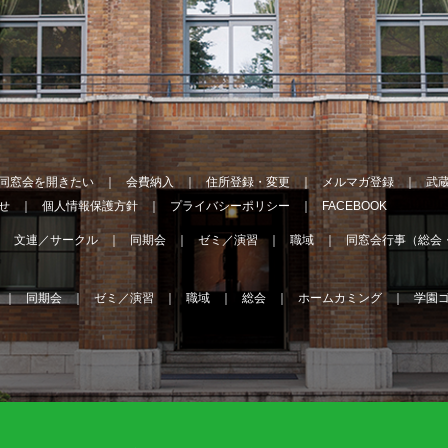
同窓会を開きたい
会費納入
住所登録・変更
メルマガ登録
武
せ
個人情報保護方針
プライバシーポリシー
FACEBOOK
文連／サークル
同期会
ゼミ／演習
職域
同窓会行事（総会
同期会
ゼミ／演習
職域
総会
ホームカミング
学園