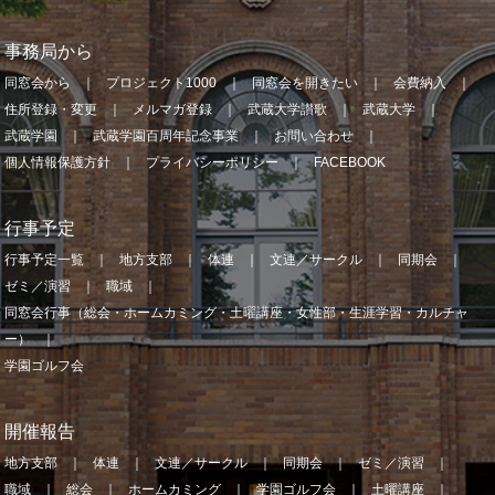
事務局から
同窓会から
プロジェクト1000
同窓会を開きたい
会費納入
住所登録・変更
メルマガ登録
武蔵大学讃歌
武蔵大学
武蔵学園
武蔵学園百周年記念事業
お問い合わせ
個人情報保護方針
プライバシーポリシー
FACEBOOK
行事予定
行事予定一覧
地方支部
体連
文連／サークル
同期会
ゼミ／演習
職域
同窓会行事（総会・ホームカミング・土曜講座・女性部・生涯学習・カルチャ
ー）
学園ゴルフ会
開催報告
地方支部
体連
文連／サークル
同期会
ゼミ／演習
職域
総会
ホームカミング
学園ゴルフ会
土曜講座