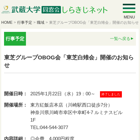
MENU
HOME
>
行事予定
>
職域
>
東芝グループOBOG会「東芝白雉会」開催のお知らせ
行事予定
一覧へ戻る
東芝グループOBOG会「東芝白雉会」開催のお知ら
せ
開催日時：
2025年1月22日（水）19：00～
終了しました
開催場所：
東方紅飯店本店（川崎駅西口徒歩7分）
神奈川県川崎市幸区中幸町4-7 ルミナスビル
1F
TEL:044-544-3077
内容詳細：
◎会費 4,000円程度