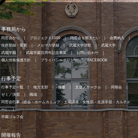
事務局から
同窓会から
プロジェクト1000
同窓会を開きたい
会費納入
住所登録・変更
メルマガ登録
武蔵大学讃歌
武蔵大学
武蔵学園
武蔵学園百周年記念事業
お問い合わせ
個人情報保護方針
プライバシーポリシー
FACEBOOK
行事予定
行事予定一覧
地方支部
体連
文連／サークル
同期会
ゼミ／演習
職域
同窓会行事（総会・ホームカミング・土曜講座・女性部・生涯学習・カルチャ
ー）
学園ゴルフ会
開催報告