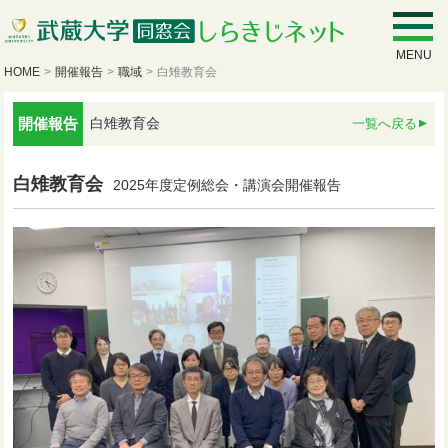
MENU
HOME
>
開催報告
>
職域
>
白雉教育会
開催報告
白雉教育会
一覧へ戻る
白雉教育会
2025年度定例総会・講演会開催報告