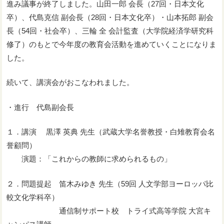
進み議事が終了しました。山田一郎 会長（27回・日本文化
卒）、代島克信 副会長（28回・日本文化卒）・山本拓郎 副会
長（54回・社会卒）、三輪 全 会計監査（大学院経済学研究科
修了）のもとで今年度の教育会活動を進めていくことになりま
した。
続いて、講演会がおこなわれました。
・進行 代島副会長
１．講演 黒澤 英典 先生（武蔵大学名誉教授・白雉教育会名
誉顧問）
演題：「これからの教師に求められるもの」
２．問題提起 笛木みゆき 先生（59回 人文学部ヨーロッパ比
較文化学科卒）
通信制サポート校 トライ式高等学院 大宮キ