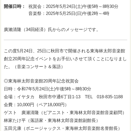
開催日時：
祝賀会：2025年5月24日(土)午後5時～8時30分
音楽祭：2025年5月25日(日)午後2時～4時
廣瀨清隆（34回経済）氏からのメッセージです。
この度5月24日、25日に秋田市で開催される東海林太郎音楽館
創立20周年記念イベントをお手伝いさせて頂くことになりまし
た。（音楽コンサート＆落語）
◎東海林太郎音楽館20周年記念祝賀会
日時：令和7年5月24日(土)午後5時～8時30分
会場：イヤタカ 秋田市中通6丁目1-13 TEL 018-835-1188
会費：10,000円（ペア18,000円）
ゲスト 廣瀬清隆（ピアニスト・東海林太郎音楽館音楽顧問）
林家たけ平（落語家・東海林太郎音楽館副館長）
玉田元康（ボニージャックス・東海林太郎音楽館名誉館長）