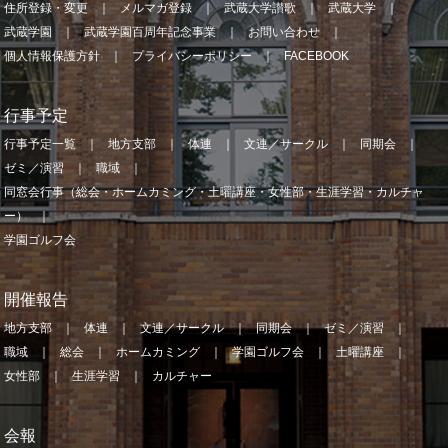
住所登録・変更
メルマガ登録
武蔵大学讃歌
武蔵大学
武蔵学園
武蔵学園百周年記念事業
お問い合わせ
個人情報保護方針
プライバシーポリシー
FACEBOOK
行事予定
行事予定一覧
地方支部
体連
文連／サークル
同期会
ゼミ／演習
職域
同窓会行事（総会・ホームカミング・土曜講座・女性部・生涯学習・カルチャ
ー）
学園ゴルフ会
開催報告
地方支部
体連
文連／サークル
同期会
ゼミ／演習
職域
総会
ホームカミング
学園ゴルフ会
土曜講座
女性部
生涯学習
カルチャー
会報