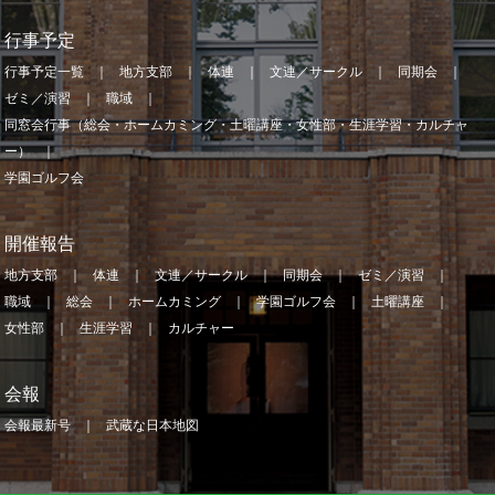
行事予定
行事予定一覧
地方支部
体連
文連／サークル
同期会
ゼミ／演習
職域
同窓会行事（総会・ホームカミング・土曜講座・女性部・生涯学習・カルチャ
ー）
学園ゴルフ会
開催報告
地方支部
体連
文連／サークル
同期会
ゼミ／演習
職域
総会
ホームカミング
学園ゴルフ会
土曜講座
女性部
生涯学習
カルチャー
会報
会報最新号
武蔵な日本地図