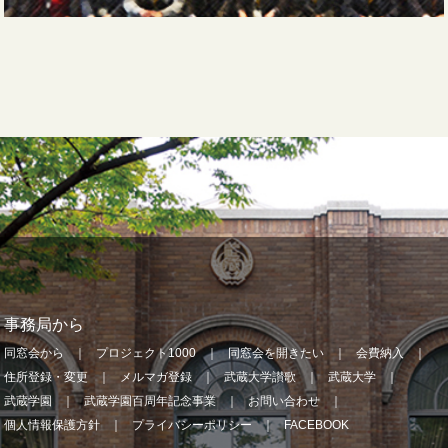
事務局から
同窓会から
プロジェクト1000
同窓会を開きたい
会費納入
住所登録・変更
メルマガ登録
武蔵大学讃歌
武蔵大学
武蔵学園
武蔵学園百周年記念事業
お問い合わせ
個人情報保護方針
プライバシーポリシー
FACEBOOK