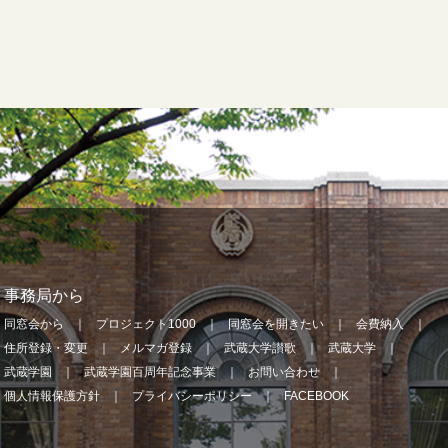
事務局から
同窓会から
プロジェクト1000
同窓会を開きたい
会費納入
住所登録・変更
メルマガ登録
武蔵大学讃歌
武蔵大学
武蔵学園
武蔵学園百周年記念事業
お問い合わせ
個人情報保護方針
プライバシーポリシー
FACEBOOK