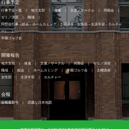
行事予定
行事予定一覧
地方支部
体連
文連／サークル
同期会
ゼミ／演習
職域
同窓会行事（総会・ホームカミング・土曜講座・女性部・生涯学習・カルチャ
ー）
学園ゴルフ会
開催報告
地方支部
体連
文連／サークル
同期会
ゼミ／演習
職域
総会
ホームカミング
学園ゴルフ会
土曜講座
女性部
生涯学習
カルチャー
会報
会報最新号
武蔵な日本地図