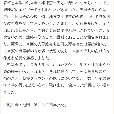
養軒と本学の創立者・根津嘉一郎との深いつながりについて、
興味深いエピソードをお話いただきました。矢田会長からは、
主に、同窓会の今後、特に地方支部運営の今後について具体的
な改革案を交えてお話をいただきました。それを受けて、金子
山口県支部長から、同窓会名簿に現住所が記されていることが
少ないため、連絡を取ることが困難であることが報告されまし
た。実際に、今回の支部総会も山口支部会員の出席は4名で、
ご来賓の出席者の方が多い状態であり、今後の活動のあり方を
考える必要を痛感しました。
懇親会では、最近大学へ行かれた方から、学内や江古田や池
袋の様子が伝えられると、それに呼応して、今は無き校舎や下
宿のこと、朝霞グラウンドの施設についてなど、数十年前の在
学当時の思い出話が次々と飛び出し、懐かしい話題に花が咲き
ました。
（報告者：池田 誠 44回日本文化）