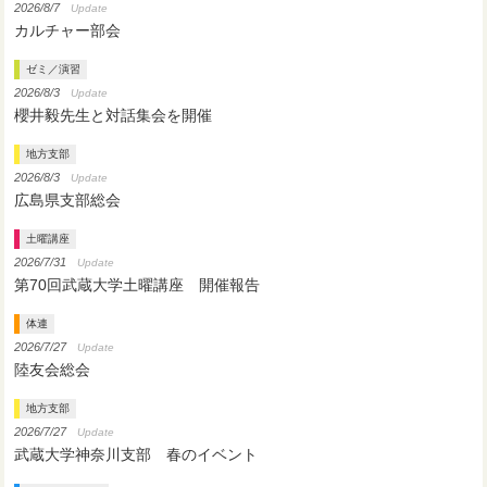
2026/8/7
Update
カルチャー部会
ゼミ／演習
2026/8/3
Update
櫻井毅先生と対話集会を開催
地方支部
2026/8/3
Update
広島県支部総会
土曜講座
2026/7/31
Update
第70回武蔵大学土曜講座 開催報告
体連
2026/7/27
Update
陸友会総会
地方支部
2026/7/27
Update
武蔵大学神奈川支部 春のイベント