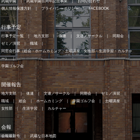
武蔵学園
武蔵学園百周年記念事業
お問い合わせ
個人情報保護方針
プライバシーポリシー
FACEBOOK
行事予定
行事予定一覧
地方支部
体連
文連／サークル
同期会
ゼミ／演習
職域
同窓会行事（総会・ホームカミング・土曜講座・女性部・生涯学習・カルチャ
ー）
学園ゴルフ会
開催報告
地方支部
体連
文連／サークル
同期会
ゼミ／演習
職域
総会
ホームカミング
学園ゴルフ会
土曜講座
女性部
生涯学習
カルチャー
会報
会報最新号
武蔵な日本地図