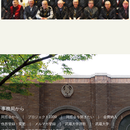
事務局から
同窓会から
プロジェクト1000
同窓会を開きたい
会費納入
住所登録・変更
メルマガ登録
武蔵大学讃歌
武蔵大学