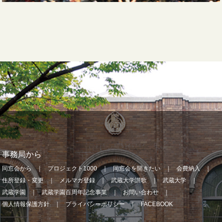
事務局から
同窓会から
プロジェクト1000
同窓会を開きたい
会費納入
住所登録・変更
メルマガ登録
武蔵大学讃歌
武蔵大学
武蔵学園
武蔵学園百周年記念事業
お問い合わせ
個人情報保護方針
プライバシーポリシー
FACEBOOK