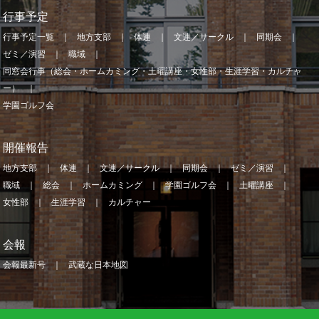
行事予定
行事予定一覧
地方支部
体連
文連／サークル
同期会
ゼミ／演習
職域
同窓会行事（総会・ホームカミング・土曜講座・女性部・生涯学習・カルチャ
ー）
学園ゴルフ会
開催報告
地方支部
体連
文連／サークル
同期会
ゼミ／演習
職域
総会
ホームカミング
学園ゴルフ会
土曜講座
女性部
生涯学習
カルチャー
会報
会報最新号
武蔵な日本地図