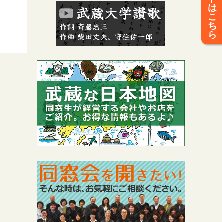
は
こ
ち
ら