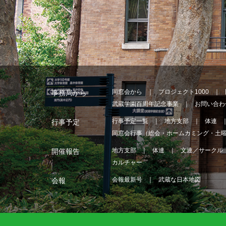
同窓会から
プロジェクト1000
事務局から
武蔵学園百周年記念事業
お問い合わ
行事予定一覧
地方支部
体連
行事予定
同窓会行事（総会・ホームカミング・土
地方支部
体連
文連／サークル
開催報告
カルチャー
会報最新号
武蔵な日本地図
会報