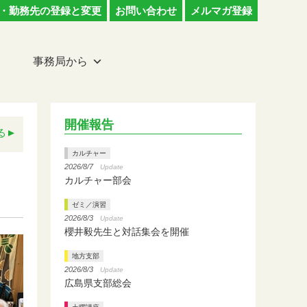
・勤務先の登録と変更
お問い合わせ
メルマガ登録
事務局から
開催報告
る
カルチャー
2026/8/7
Update
カルチャー部会
ゼミ／演習
2026/8/3
Update
櫻井毅先生と対話集会を開催
地方支部
2026/8/3
Update
広島県支部総会