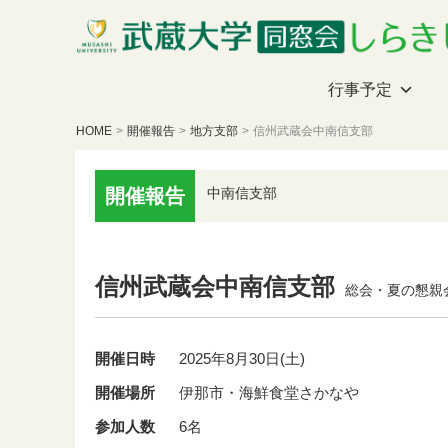
行事予定
HOME
>
開催報告
>
地方支部
>
信州武蔵会中南信支部
開催報告
中南信支部
信州武蔵会中南信支部
総会・夏の懇親
開催日時
2025年8月30日(土)
開催場所
伊那市・海鮮食堂さかなや
参加人数
6名