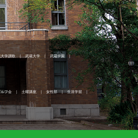
蔵大学讃歌
武蔵大学
武蔵学園
ゴルフ会
土曜講座
女性部
生涯学習