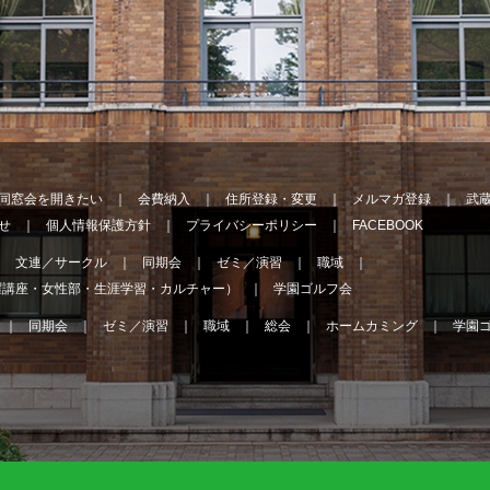
同窓会を開きたい
会費納入
住所登録・変更
メルマガ登録
武
せ
個人情報保護方針
プライバシーポリシー
FACEBOOK
文連／サークル
同期会
ゼミ／演習
職域
曜講座・女性部・生涯学習・カルチャー）
学園ゴルフ会
同期会
ゼミ／演習
職域
総会
ホームカミング
学園