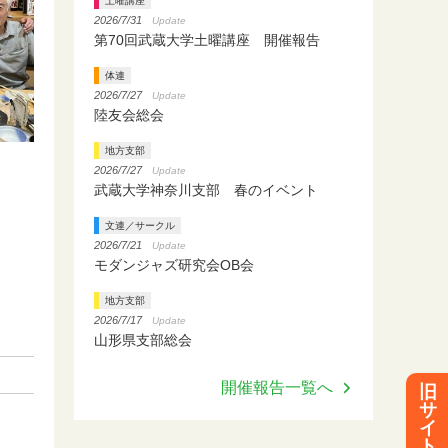
土曜講座
2026/7/31
Update
第70回武蔵大学土曜講座 開催報告
体連
2026/7/27
Update
陸友会総会
地方支部
2026/7/27
Update
武蔵大学神奈川支部 春のイベント
文連／サークル
2026/7/21
Update
モダンジャズ研究会OB会
地方支部
2026/7/17
Update
山形県支部総会
開催報告一覧へ
旧
サ
イ
ト