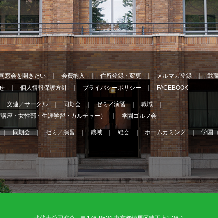
同窓会を開きたい
会費納入
住所登録・変更
メルマガ登録
武
せ
個人情報保護方針
プライバシーポリシー
FACEBOOK
文連／サークル
同期会
ゼミ／演習
職域
曜講座・女性部・生涯学習・カルチャー）
学園ゴルフ会
同期会
ゼミ／演習
職域
総会
ホームカミング
学園
武蔵大学同窓会 〒176-8534 東京都練馬区豊玉上1-26-1