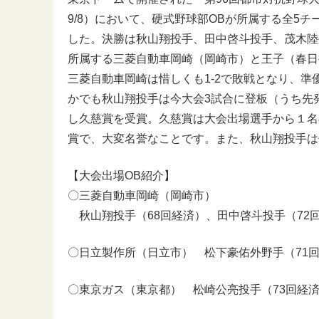
9/8）において、硬式野球部OBが所属する全5チ
した。決勝は秋山翔投手、田中啓斗投手、茂木陸
所属する三菱自動車岡崎（岡崎市）と王子（春日
三菱自動車岡崎は惜しくも1-2で敗戦となり、準
かでも秋山翔投手は今大会3試合に登板（うち先
し久慈賞を受賞。久慈賞は大会出場選手から１名
賞で、大変名誉なことです。また、秋山翔投手は
【大会出場OB紹介】
〇三菱自動車岡崎（岡崎市）
秋山翔投手（68回経済）、田中啓斗投手（72
〇日立製作所（日立市） 松下豪佑外野手（71
〇東京ガス（東京都） 松崎公亮投手（73回経