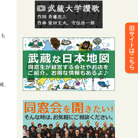
旧
サ
にも
イ
ト
は
こ
ち
ら
崎、