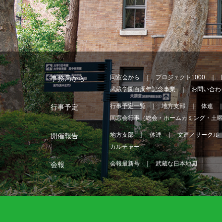
同窓会から
プロジェクト1000
事務局から
武蔵学園百周年記念事業
お問い合わ
行事予定一覧
地方支部
体連
行事予定
同窓会行事（総会・ホームカミング・土
地方支部
体連
文連／サークル
開催報告
カルチャー
会報最新号
武蔵な日本地図
会報