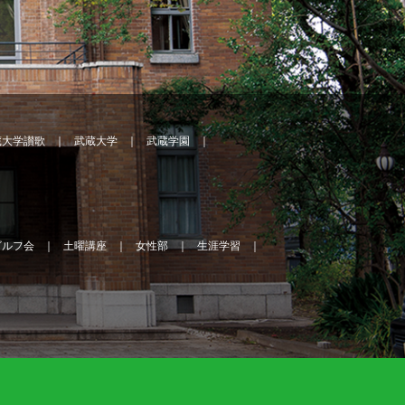
蔵大学讃歌
武蔵大学
武蔵学園
ゴルフ会
土曜講座
女性部
生涯学習