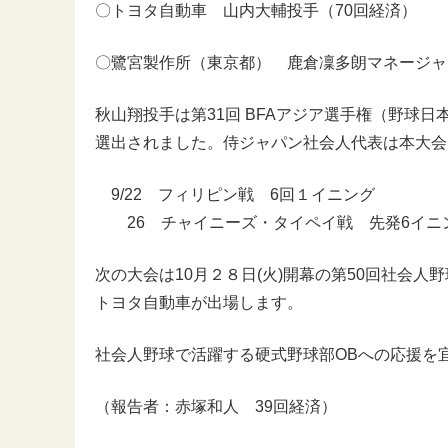
〇トヨタ自動車 山内大輔投手（70回経済）
〇鷺宮製作所（東京都） 鹿倉凜多朗マネージャ
秋山翔投手は第31回 BFAアジア選手権（野球日
選出されました。侍ジャパン社会人代表は本大会
9/22 フィリピン戦 6回１イニング
26 チャイニーズ・タイペイ戦 先発6イニ
次の大会は10月２８日(火)開幕の第50回社会
トヨタ自動車が出場します。
社会人野球で活躍する硬式野球部OBへの応援を
（報告者：赤塚和人 39回経済）