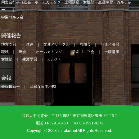
同窓会行事（総会・ホームカミング・土曜講座・女性部・生涯学習・カルチャ
ー）
学園ゴルフ会
開催報告
地方支部
体連
文連／サークル
同期会
ゼミ／演習
職域
総会
ホームカミング
学園ゴルフ会
土曜講座
女性部
生涯学習
カルチャー
会報
会報最新号
武蔵な日本地図
武蔵大学同窓会 〒176-8534 東京都練馬区豊玉上1-26-1
電話 03-3991-8453 FAX 03-3991-9279
Copyright © 2003 shirakiji.net All Rights Reserved.