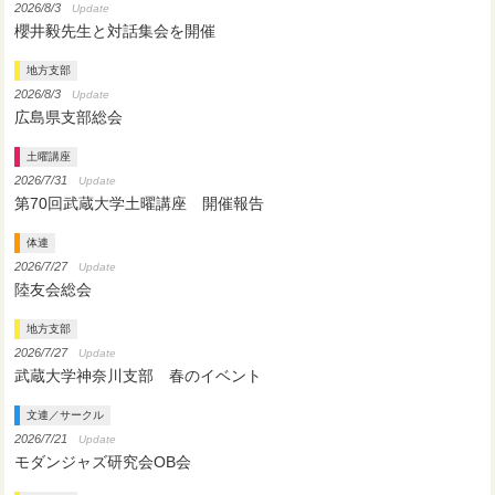
2026/8/3
Update
櫻井毅先生と対話集会を開催
地方支部
2026/8/3
Update
広島県支部総会
土曜講座
2026/7/31
Update
第70回武蔵大学土曜講座 開催報告
体連
2026/7/27
Update
陸友会総会
地方支部
2026/7/27
Update
武蔵大学神奈川支部 春のイベント
文連／サークル
2026/7/21
Update
モダンジャズ研究会OB会