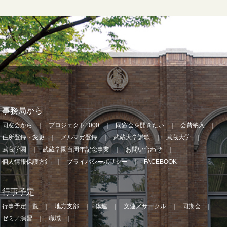
事務局から
同窓会から
プロジェクト1000
同窓会を開きたい
会費納入
住所登録・変更
メルマガ登録
武蔵大学讃歌
武蔵大学
武蔵学園
武蔵学園百周年記念事業
お問い合わせ
個人情報保護方針
プライバシーポリシー
FACEBOOK
行事予定
行事予定一覧
地方支部
体連
文連／サークル
同期会
ゼミ／演習
職域