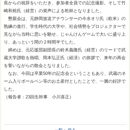
長からの祝辞をいただき、参加者全員での記念撮影。そして竹
崎和裕氏（経営）の発声による乾杯となりました。
懇親会は、元静岡放送アナウンサーの今水オリ氏（欧米）の
熟練の進行、学生時代の大学や、社会情勢をプロジェクターで
見ながら当時に思いを馳せ、じゃんけんゲームで大いに盛り上
り、あっという間の２時間半でした。
締めは、元応援団副団長の鈴木義隆氏（経営）のリードで武
蔵大学讃歌を熱唱、岡本弘正氏（経済）の挨拶で、来年の再会
を誓いながらの散会となりました。
なお、今回は卒業50年の記念会ということもあり、武蔵のネ
ーム入りボールペン等のお土産付としたことで、一層の好評で
した。
（報告者：23回生幹事 小川喜正）