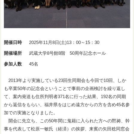
開催日時
2025年11月8日(土)13：00～15：30
開催場所
武蔵大学8号館8階 50周年記念ホール
参加人数
45名
2013年より実施している23回生同期会も今回で10回、しか
も卒業50年の記念会ということで事前の企画検討を繰り返し
て、案内発送も住所判明者371名に行った結果、192名の同期
から返信をもらい、福井県をはじめ遠方からの方を含め45名参
加での実施となりました。
開会に先立ち、この50年間に鬼籍に入られた方への黙祷、幹
事を代表して松原一敏氏（経済）の挨拶、来賓の矢田稔同窓会