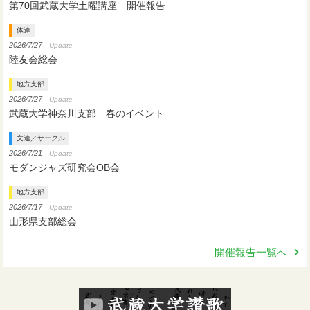
第70回武蔵大学土曜講座 開催報告
体連
2026/7/27
Update
陸友会総会
地方支部
2026/7/27
Update
武蔵大学神奈川支部 春のイベント
文連／サークル
2026/7/21
Update
モダンジャズ研究会OB会
地方支部
2026/7/17
Update
山形県支部総会
開催報告一覧へ