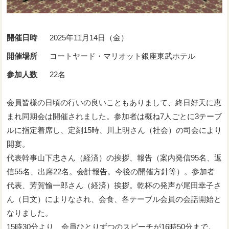
開催日時
2025年11月14日（金）
開催場所
コートヤード・マリオット銀座東武ホテル
参加人数
22名
会員皆様の日頃の行いの良いこともありまして、終日好天に恵
まれ同期会は開催されました。参加者は概ね7人ごとに3テーブ
ルに指定着席し、定刻15時、川上明さん（社会）の司会により
開宴。
代表幹事山下忠さん（経済）の挨拶、報告（案内発信95名、返
信55名、出席22名。会計報告。今後の開催方針等）。参加者
代表、芳賀愉一郎さん（経済）挨拶。乾杯の発声が尾田幸子さ
ん（日文）によりなされ、会食、各テーブル会員の会話開始と
なりました。
15時30分より、会員ひとりずつのスピーチが16時50分まで。