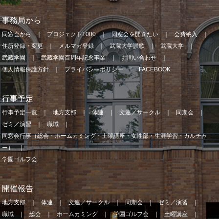
事務局から
同窓会から
プロジェクト1000
同窓会を開きたい
会費納入
住所登録・変更
メルマガ登録
武蔵大学讃歌
武蔵大学
武蔵学園
武蔵学園百周年記念事業
お問い合わせ
個人情報保護方針
プライバシーポリシー
FACEBOOK
行事予定
行事予定一覧
地方支部
体連
文連／サークル
同期会
ゼミ／演習
職域
同窓会行事（総会・ホームカミング・土曜講座・女性部・生涯学習・カルチャ
ー）
学園ゴルフ会
開催報告
地方支部
体連
文連／サークル
同期会
ゼミ／演習
職域
総会
ホームカミング
学園ゴルフ会
土曜講座