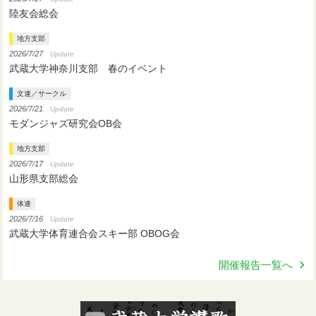
陸友会総会
地方支部
2026/7/27
Update
武蔵大学神奈川支部 春のイベント
文連／サークル
2026/7/21
Update
モダンジャズ研究会OB会
地方支部
2026/7/17
Update
山形県支部総会
体連
2026/7/16
Update
武蔵大学体育連合会スキー部 OBOG会
開催報告一覧へ