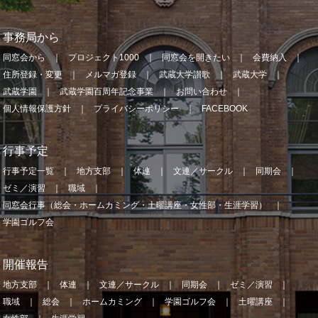
事務局から
同窓会から
プロジェクト1000
同窓会を開きたい
会費納入
住所登録・変更
メルマガ登録
武蔵大学讃歌
武蔵大学
武蔵学園
武蔵学園百周年記念事業
お問い合わせ
個人情報保護方針
プライバシーポリシー
FACEBOOK
行事予定
行事予定一覧
地方支部
体連
文連／サークル
同期会
ゼミ／演習
職域
同窓会行事（総会・ホームカミング・土曜講座・女性部・生涯学習）
学園ゴルフ会
開催報告
地方支部
体連
文連／サークル
同期会
ゼミ／演習
職域
総会
ホームカミング
学園ゴルフ会
土曜講座