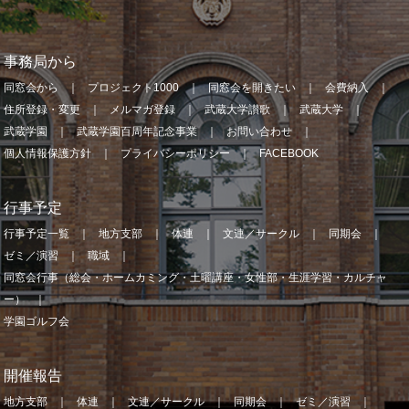
事務局から
同窓会から
プロジェクト1000
同窓会を開きたい
会費納入
住所登録・変更
メルマガ登録
武蔵大学讃歌
武蔵大学
武蔵学園
武蔵学園百周年記念事業
お問い合わせ
個人情報保護方針
プライバシーポリシー
FACEBOOK
行事予定
行事予定一覧
地方支部
体連
文連／サークル
同期会
ゼミ／演習
職域
同窓会行事（総会・ホームカミング・土曜講座・女性部・生涯学習・カルチャ
ー）
学園ゴルフ会
開催報告
地方支部
体連
文連／サークル
同期会
ゼミ／演習