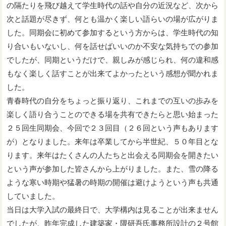
の隔たりを飛び越えて学生時代の話や自分の近況など、次から
次と話題が尽きず、何とも温かく楽しい語らいの場が広がりま
した。同期会に初めて参加するという方からは、学生時代の知
り合いもいないし、何を話せばいいのか不安な気持ちでの参加
でしたが、同期というだけで、親しみが感じられ、何の違和感
もなく楽しく話すことが出来てよかったという感想が聞かれま
した。
青春時代の自分をちょっと振り返り、これまでの互いの歩みを
楽しく語り合うことのできる場を共有できたらと思い始まった
２５回生同期会、今回で２３回目（２６回という声もあります
が）となりました。来年は卒業してから半世紀、５０年目とな
ります。来年はたくさんの人たちと出会える同期会を開きたい
という声が参加した皆さんから上がりました。また、雪の降る
ような寒い時期や猛暑の時期の開催は避けようという声も共通
していました。
当日は大学入試の最終日で、大学構内は見ることが出来ません
でしたが、昨年完成した建築家・隈研吾氏事務所設計の２号館