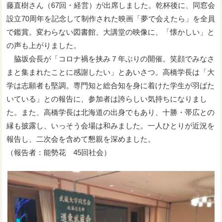
藤直樹さん（67回・経営）が出席しました。乾杯後に、同窓会
設立70周年を記念して制作された映画「夢で会えたら」を全員
で鑑賞。変わらない図書館、大講堂の映像に、「懐かしい」と
の声も上がりました。
脇坂会長が「コロナ禍を挟み７年ぶりの開催。笑顔でみなさ
まと集まれたことに感謝したい」とあいさつ。高橋学長は「大
学は志願者も堅調。専門知と総合知を身に着けた学生が羽ばた
いている」との報告に、参加者は誇らしい気持ちになりまし
た。また、高橋学長は北海道の出身でもあり、十勝・帯広との
縁も披露し、いっそう会場は和みました。一人ひとりが近況を
報告し、二次会を含めて懇親を深めました。
（報告者：能勢花 45回社会）