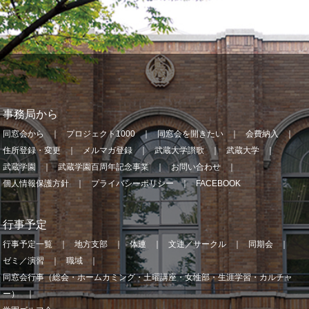
事務局から
同窓会から
プロジェクト1000
同窓会を開きたい
会費納入
住所登録・変更
メルマガ登録
武蔵大学讃歌
武蔵大学
武蔵学園
武蔵学園百周年記念事業
お問い合わせ
個人情報保護方針
プライバシーポリシー
FACEBOOK
行事予定
行事予定一覧
地方支部
体連
文連／サークル
同期会
ゼミ／演習
職域
同窓会行事（総会・ホームカミング・土曜講座・女性部・生涯学習・カルチャ
ー）