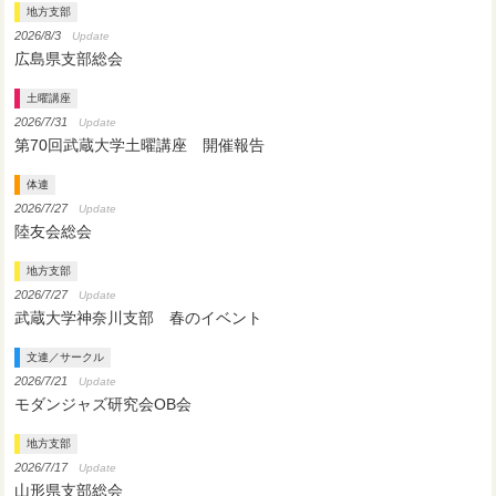
地方支部
2026/8/3
Update
広島県支部総会
土曜講座
2026/7/31
Update
第70回武蔵大学土曜講座 開催報告
体連
2026/7/27
Update
陸友会総会
地方支部
2026/7/27
Update
武蔵大学神奈川支部 春のイベント
文連／サークル
2026/7/21
Update
モダンジャズ研究会OB会
地方支部
2026/7/17
Update
山形県支部総会