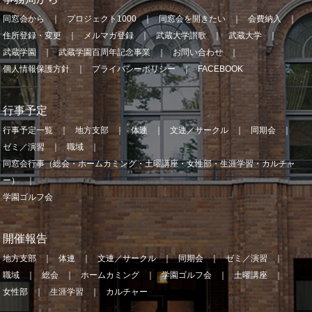
同窓会から
プロジェクト1000
同窓会を開きたい
会費納入
住所登録・変更
メルマガ登録
武蔵大学讃歌
武蔵大学
武蔵学園
武蔵学園百周年記念事業
お問い合わせ
個人情報保護方針
プライバシーポリシー
FACEBOOK
行事予定
行事予定一覧
地方支部
体連
文連／サークル
同期会
ゼミ／演習
職域
同窓会行事（総会・ホームカミング・土曜講座・女性部・生涯学習・カルチャ
ー）
学園ゴルフ会
開催報告
地方支部
体連
文連／サークル
同期会
ゼミ／演習
職域
総会
ホームカミング
学園ゴルフ会
土曜講座
女性部
生涯学習
カルチャー