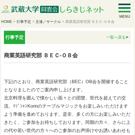
MENU
HOME
>
行事予定
>
文連／サークル
>
商業英語研究部 ＢＥＣ‐ＯＢ会
行事予定
一覧へ戻る
商業英語研究部 ＢＥＣ‐ＯＢ会
下記のとおり、商業英語研究部（BEC）OB会を開催すること
となりましたのでご案内申し上げます。
北京料理を囲んで懐かしい面々との団欒、世代を超えての交
流、ﾏｼﾞｼｬﾝKorinのテーブルマジックをお楽しみいただけます
よう準備を進めております。是非、多くの方にお楽しみいただ
きたく、ご参加をお待ちしております。同期の方々、さらに上
の代や若い世代の方々へのご参加のお声掛けやお誘いあわせも