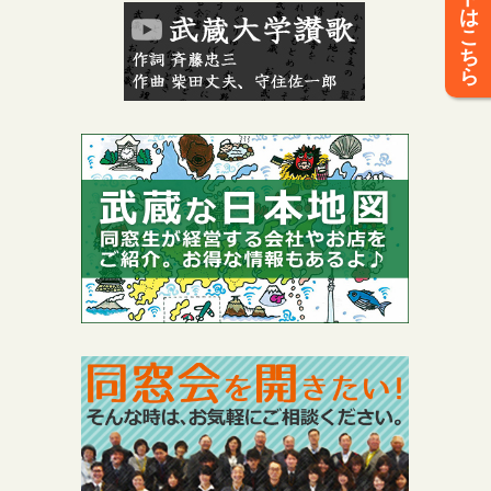
は
こ
ち
ら