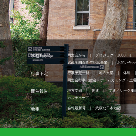
同窓会から
プロジェクト1000
事務局から
武蔵学園百周年記念事業
お問い合わ
行事予定一覧
地方支部
体連
行事予定
同窓会行事（総会・ホームカミング・土
地方支部
体連
文連／サークル
開催報告
カルチャー
会報最新号
武蔵な日本地図
会報