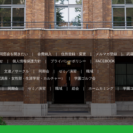
同窓会を開きたい
会費納入
住所登録・変更
メルマガ登録
武
せ
個人情報保護方針
プライバシーポリシー
FACEBOOK
文連／サークル
同期会
ゼミ／演習
職域
曜講座・女性部・生涯学習・カルチャー）
学園ゴルフ会
同期会
ゼミ／演習
職域
総会
ホームカミング
学園