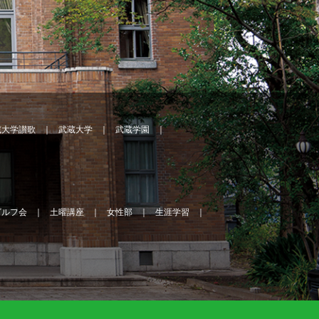
蔵大学讃歌
武蔵大学
武蔵学園
ゴルフ会
土曜講座
女性部
生涯学習