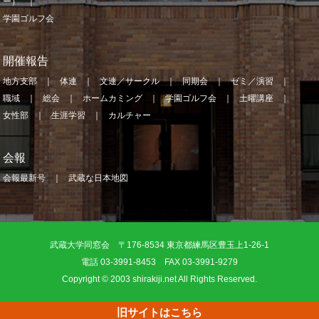
ー）
学園ゴルフ会
開催報告
地方支部
体連
文連／サークル
同期会
ゼミ／演習
職域
総会
ホームカミング
学園ゴルフ会
土曜講座
女性部
生涯学習
カルチャー
会報
会報最新号
武蔵な日本地図
武蔵大学同窓会 〒176-8534 東京都練馬区豊玉上1-26-1
電話 03-3991-8453 FAX 03-3991-9279
Copyright © 2003 shirakiji.net All Rights Reserved.
旧サイトはこちら