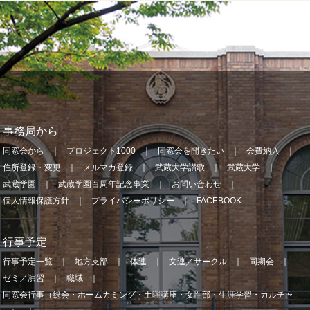
事務局から
同窓会から
プロジェクト1000
同窓会を開きたい
会費納入
住所登録・変更
メルマガ登録
武蔵大学讃歌
武蔵大学
武蔵学園
武蔵学園百周年記念事業
お問い合わせ
個人情報保護方針
プライバシーポリシー
FACEBOOK
行事予定
行事予定一覧
地方支部
体連
文連／サークル
同期会
ゼミ／演習
職域
同窓会行事（総会・ホームカミング・土曜講座・女性部・生涯学習・カルチャ