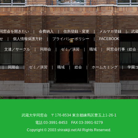
同窓会を開きたい
会費納入
住所登録・変更
メルマガ登録
武
せ
個人情報保護方針
プライバシーポリシー
FACEBOOK
文連／サークル
同期会
ゼミ／演習
職域
同窓会行事（総会
同期会
ゼミ／演習
職域
総会
ホームカミング
学園
武蔵大学同窓会 〒176-8534 東京都練馬区豊玉上1-26-1
電話 03-3991-8453 FAX 03-3991-9279
Copyright © 2003 shirakiji.net All Rights Reserved.