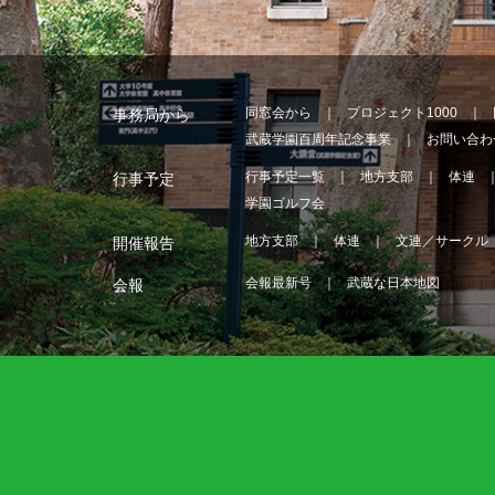
同窓会から
プロジェクト1000
事務局から
武蔵学園百周年記念事業
お問い合わ
行事予定一覧
地方支部
体連
行事予定
学園ゴルフ会
地方支部
体連
文連／サークル
開催報告
会報最新号
武蔵な日本地図
会報