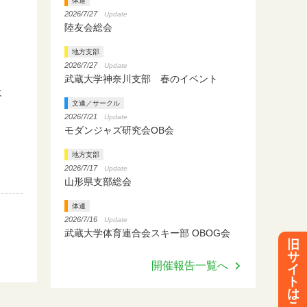
体連
2026/7/27
Update
陸友会総会
地方支部
2026/7/27
Update
武蔵大学神奈川支部 春のイベント
は
文連／サークル
2026/7/21
Update
モダンジャズ研究会OB会
地方支部
2026/7/17
Update
山形県支部総会
体連
2026/7/16
Update
武蔵大学体育連合会スキー部 OBOG会
旧
サ
開催報告一覧へ
イ
ト
は
こ