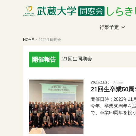
行事予定
HOME
>
21回生同期会
開催報告
21回生同期会
2023/11/15
Update
21回生卒業50
開催日時：2023年1
今年、卒業50周年を
で、卒業50周年を祝