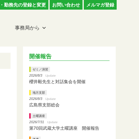
・勤務先の登録と変更
お問い合わせ
メルマガ登録
事務局から
開催報告
ゼミ／演習
2026/8/3
Update
櫻井毅先生と対話集会を開催
地方支部
2026/8/3
Update
広島県支部総会
土曜講座
2026/7/31
Update
第70回武蔵大学土曜講座 開催報告