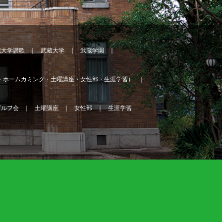
蔵大学讃歌
武蔵大学
武蔵学園
・ホームカミング・土曜講座・女性部・生涯学習）
ゴルフ会
土曜講座
女性部
生涯学習