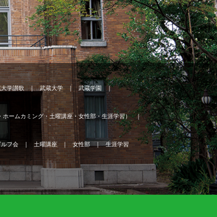
蔵大学讃歌
武蔵大学
武蔵学園
・ホームカミング・土曜講座・女性部・生涯学習）
ゴルフ会
土曜講座
女性部
生涯学習