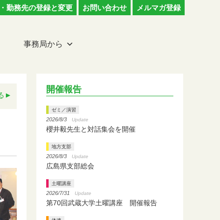
・勤務先の登録と変更
お問い合わせ
メルマガ登録
事務局から
開催報告
る
ゼミ／演習
2026/8/3
Update
櫻井毅先生と対話集会を開催
地方支部
2026/8/3
Update
広島県支部総会
土曜講座
2026/7/31
Update
第70回武蔵大学土曜講座 開催報告