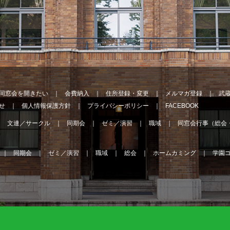
同窓会を開きたい
会費納入
住所登録・変更
メルマガ登録
武
せ
個人情報保護方針
プライバシーポリシー
FACEBOOK
文連／サークル
同期会
ゼミ／演習
職域
同窓会行事（総会
同期会
ゼミ／演習
職域
総会
ホームカミング
学園