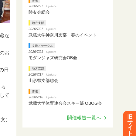
体連
2026/7/27
Update
陸友会総会
地方支部
2026/7/27
Update
武蔵大学神奈川支部 春のイベント
蔵な
文連／サークル
2026/7/21
Update
のお
モダンジャズ研究会OB会
地方支部
の日
2026/7/17
Update
山形県支部総会
さら
体連
して
2026/7/16
Update
武蔵大学体育連合会スキー部 OBOG会
旧
開催報告一覧へ
日文）
サ
イ
ト