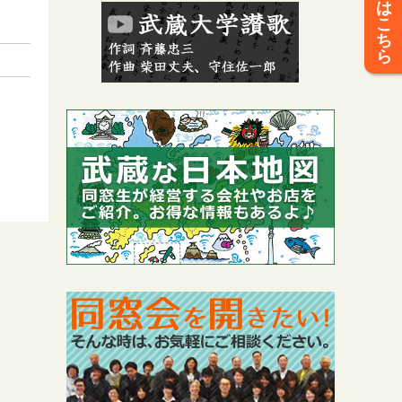
は
こ
ち
ら