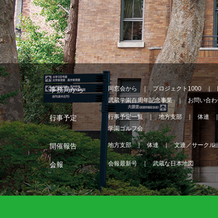
同窓会から
プロジェクト1000
事務局から
武蔵学園百周年記念事業
お問い合わ
行事予定一覧
地方支部
体連
行事予定
学園ゴルフ会
地方支部
体連
文連／サークル
開催報告
会報最新号
武蔵な日本地図
会報