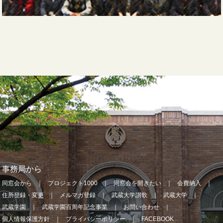
事務局から
同窓会から
プロジェクト1000
同窓会を開きたい
会費納入
住所登録・変更
メルマガ登録
武蔵大学讃歌
武蔵大学
武蔵学園
武蔵学園百周年記念事業
お問い合わせ
個人情報保護方針
プライバシーポリシー
FACEBOOK