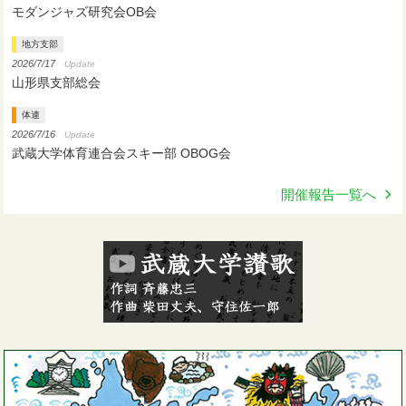
モダンジャズ研究会OB会
地方支部
2026/7/17
Update
山形県支部総会
体連
2026/7/16
Update
武蔵大学体育連合会スキー部 OBOG会
開催報告一覧へ