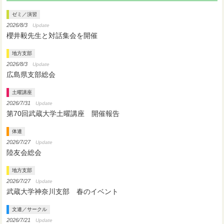
ゼミ／演習
2026/8/3
Update
櫻井毅先生と対話集会を開催
地方支部
2026/8/3
Update
広島県支部総会
土曜講座
2026/7/31
Update
第70回武蔵大学土曜講座 開催報告
体連
2026/7/27
Update
陸友会総会
地方支部
2026/7/27
Update
武蔵大学神奈川支部 春のイベント
文連／サークル
2026/7/21
Update