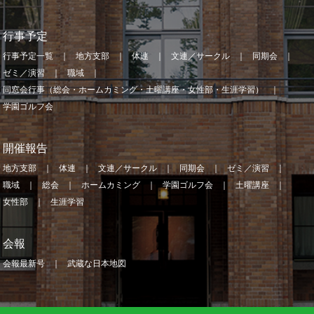
行事予定
行事予定一覧
地方支部
体連
文連／サークル
同期会
ゼミ／演習
職域
同窓会行事（総会・ホームカミング・土曜講座・女性部・生涯学習）
学園ゴルフ会
開催報告
地方支部
体連
文連／サークル
同期会
ゼミ／演習
職域
総会
ホームカミング
学園ゴルフ会
土曜講座
女性部
生涯学習
会報
会報最新号
武蔵な日本地図