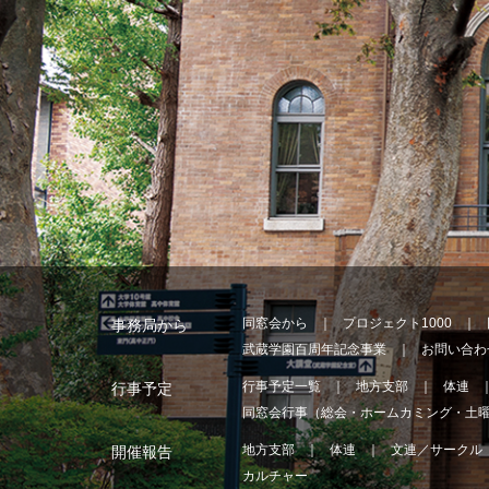
同窓会から
プロジェクト1000
事務局から
武蔵学園百周年記念事業
お問い合わ
行事予定一覧
地方支部
体連
行事予定
同窓会行事（総会・ホームカミング・土
地方支部
体連
文連／サークル
開催報告
カルチャー