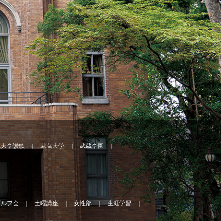
蔵大学讃歌
武蔵大学
武蔵学園
ゴルフ会
土曜講座
女性部
生涯学習