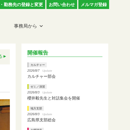
・勤務先の登録と変更
お問い合わせ
メルマガ登録
事務局から
開催報告
る
カルチャー
2026/8/7
Update
カルチャー部会
ゼミ／演習
2026/8/3
Update
櫻井毅先生と対話集会を開催
地方支部
2026/8/3
Update
広島県支部総会