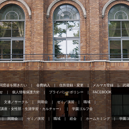
同窓会を開きたい
会費納入
住所登録・変更
メルマガ登録
武
せ
個人情報保護方針
プライバシーポリシー
FACEBOOK
文連／サークル
同期会
ゼミ／演習
職域
曜講座・女性部・生涯学習・カルチャー）
学園ゴルフ会
同期会
ゼミ／演習
職域
総会
ホームカミング
学園