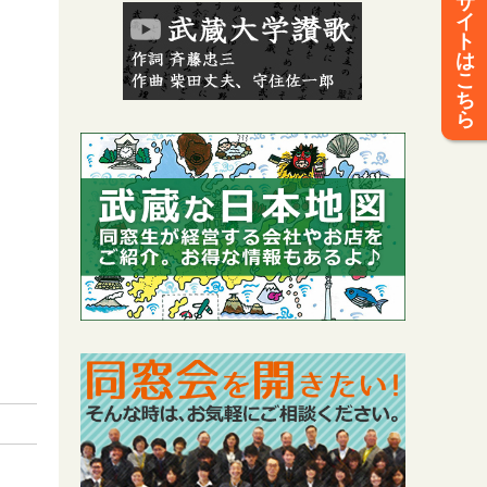
サ
イ
ト
は
こ
ち
ら