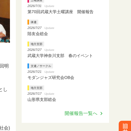
土曜講座
2026/7/31
Update
第70回武蔵大学土曜講座 開催報告
体連
2026/7/27
Update
陸友会総会
地方支部
2026/7/27
Update
武蔵大学神奈川支部 春のイベント
回明
文連／サークル
2026/7/21
Update
モダンジャズ研究会OB会
地方支部
とし
2026/7/17
Update
山形県支部総会
開催報告一覧へ
旧
社会)