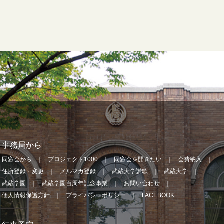
事務局から
同窓会から
プロジェクト1000
同窓会を開きたい
会費納入
住所登録・変更
メルマガ登録
武蔵大学讃歌
武蔵大学
武蔵学園
武蔵学園百周年記念事業
お問い合わせ
個人情報保護方針
プライバシーポリシー
FACEBOOK