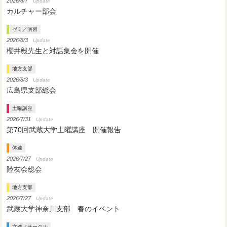
2026/8/7
Update
カルチャー部会
ゼミ／演習
2026/8/3
Update
櫻井毅先生と対話集会を開催
地方支部
2026/8/3
Update
広島県支部総会
土曜講座
2026/7/31
Update
第70回武蔵大学土曜講座 開催報告
体連
2026/7/27
Update
陸友会総会
地方支部
2026/7/27
Update
武蔵大学神奈川支部 春のイベント
文連／サークル