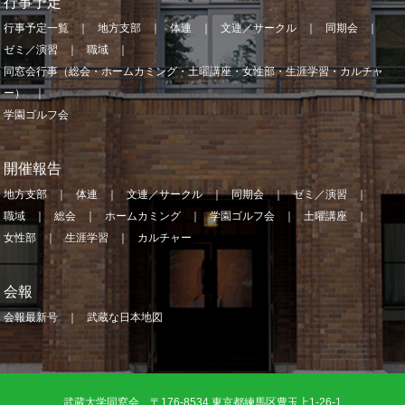
行事予定
行事予定一覧
地方支部
体連
文連／サークル
同期会
ゼミ／演習
職域
同窓会行事（総会・ホームカミング・土曜講座・女性部・生涯学習・カルチャ
ー）
学園ゴルフ会
開催報告
地方支部
体連
文連／サークル
同期会
ゼミ／演習
職域
総会
ホームカミング
学園ゴルフ会
土曜講座
女性部
生涯学習
カルチャー
会報
会報最新号
武蔵な日本地図
武蔵大学同窓会 〒176-8534 東京都練馬区豊玉上1-26-1