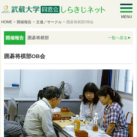
MENU
HOME
>
開催報告
>
文連／サークル
>
囲碁将棋部OB会
開催報告
囲碁将棋部
一覧へ戻る
囲碁将棋部OB会