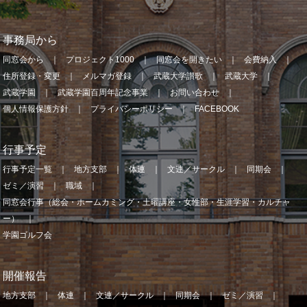
事務局から
同窓会から
プロジェクト1000
同窓会を開きたい
会費納入
住所登録・変更
メルマガ登録
武蔵大学讃歌
武蔵大学
武蔵学園
武蔵学園百周年記念事業
お問い合わせ
個人情報保護方針
プライバシーポリシー
FACEBOOK
行事予定
行事予定一覧
地方支部
体連
文連／サークル
同期会
ゼミ／演習
職域
同窓会行事（総会・ホームカミング・土曜講座・女性部・生涯学習・カルチャ
ー）
学園ゴルフ会
開催報告
地方支部
体連
文連／サークル
同期会
ゼミ／演習