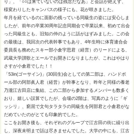
り」、「○○は来ていないのは残念だなあ」と会話が絶えず、
様変わりしたキャンパスの様子にも、花が咲きました。
年月を経ているのに面影の残っている同級生の姿には安心しま
したが、前年の卒業30周年記念同期会で卒業以来、初めて出会
った同級生とも、旧知の仲のように話がはずみました。この会
の最後は、我回次の代表幹事でもあり、4年生時に体育連合会
委員長も務めたスキー部小倉宇思君（経営）のリードによる、
武蔵大学讃歌とエールでお開きになりましたが、これはやはり
さすが小倉君でした！！
「53in(ゴーサイン)」(30回生)会としての第二部は、ハンドボ
ール部の阿部眞人君（経営）が幹事となり、昨年と同様の養老
乃瀧江古田店に集結、この二部から参加するメンバーも数多く
おり、嬉しい誤算でしたが、会場の2階は、写真のように「ギ
ッシリ」、窮屈で文句タラタラの同級生を阿部君と小倉君がな
だめていたのがとても印象的でした。
ここをお開き後も、それぞれのグループで江古田の街に繰り出
し、深夜未明まで話は尽きませんでした。大学の中にも、江古