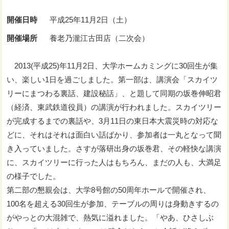
開催日時
平成25年11月2日（土）
開催場所
養老乃瀧江古田店（二次会）
2013(平成25)年11月2日、大学ホームカミングに30回生が集
い、楽しい1日を過ごしました。第一部は、講演会「スカイツ
リーにまつわる裏話、建設秘話」、と題して同期の坂巻伸昭君
（経済、東武鉄道役員）の講演が行われました。スカイツリー
が完成するまでの裏話や、3月11日の東日本大震災時の対応な
どに、それはそれは面白い話ばかり、参加者は一丸となって聞
き入っていました。さすが落研出身の坂巻君、その軽快な講演
に、スカイツリーに行った人はもちろん、まだの人も、大満足
の様子でした。
第二部の懇親会は、大学8号館の50周年ホールで開催され、
100名を超える30回生が参加、テーブルの周りは身動きするの
がやっとの大混雑で、熱気に溢れました。「やあ、ひさしぶ