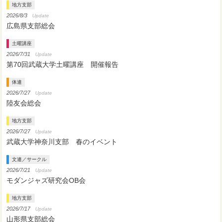
地方支部
2026/8/3
Update
広島県支部総会
土曜講座
2026/7/31
Update
第70回武蔵大学土曜講座 開催報告
体連
2026/7/27
Update
陸友会総会
地方支部
2026/7/27
Update
武蔵大学神奈川支部 春のイベント
文連／サークル
2026/7/21
Update
モダンジャズ研究会OB会
地方支部
2026/7/17
Update
山形県支部総会