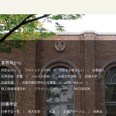
事務局から
同窓会から
プロジェクト1000
同窓会を開きたい
会費納入
住所登録・変更
メルマガ登録
武蔵大学讃歌
武蔵大学
武蔵学園
武蔵学園百周年記念事業
お問い合わせ
個人情報保護方針
プライバシーポリシー
FACEBOOK
行事予定
行事予定一覧
地方支部
体連
文連／サークル
同期会