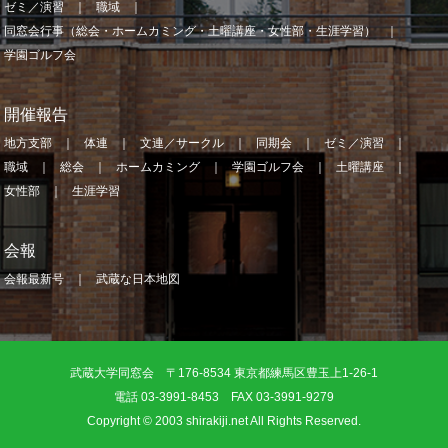
ゼミ／演習
職域
同窓会行事（総会・ホームカミング・土曜講座・女性部・生涯学習）
学園ゴルフ会
開催報告
地方支部
体連
文連／サークル
同期会
ゼミ／演習
職域
総会
ホームカミング
学園ゴルフ会
土曜講座
女性部
生涯学習
会報
会報最新号
武蔵な日本地図
武蔵大学同窓会 〒176-8534 東京都練馬区豊玉上1-26-1
電話 03-3991-8453 FAX 03-3991-9279
Copyright © 2003 shirakiji.net All Rights Reserved.