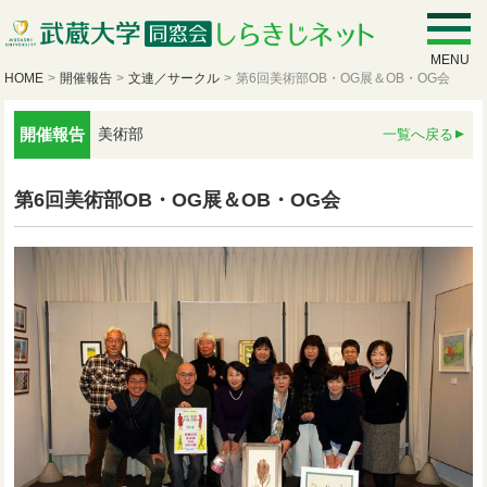
MENU
HOME
>
開催報告
>
文連／サークル
>
第6回美術部OB・OG展＆OB・OG会
開催報告
美術部
一覧へ戻る
第6回美術部OB・OG展＆OB・OG会