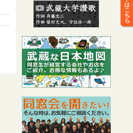
は
こ
ち
ら