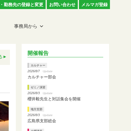
・勤務先の登録と変更
お問い合わせ
メルマガ登録
事務局から
開催報告
る
カルチャー
2026/8/7
Update
カルチャー部会
ゼミ／演習
2026/8/3
Update
櫻井毅先生と対話集会を開催
地方支部
2026/8/3
Update
広島県支部総会