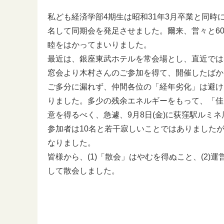
私ども経済学部4期生は昭和31年3月卒業と同時
名して同期会を発足させました。爾来、営々と6
睦をはかってまいりました。
最近は、銀座東武ホテルを常会場とし、直近では5月
窓会より木村さんのご参加を得て、開催したばか
ご多分に漏れず、仲間各位の「経年劣化」は避け
りました。多少の残余エネルギーをもって、「佳
意を得るべく、急遽、9月8日(金)に荻窪駅ルミ
参加者は10名と若干寂しいことではありました
なりました。
皆様から、(1)「散会」はやむを得ぬこと、(2
して散会しました。