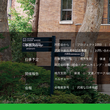
同窓会から
プロジェクト1000
事務局から
武蔵学園百周年記念事業
お問い合わ
行事予定一覧
地方支部
体連
行事予定
同窓会行事（総会・ホームカミング・土
地方支部
体連
文連／サークル
開催報告
カルチャー
会報最新号
武蔵な日本地図
会報