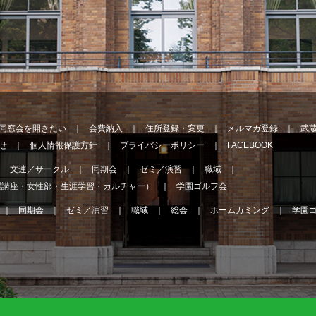
同窓会を開きたい
会費納入
住所登録・変更
メルマガ登録
武
せ
個人情報保護方針
プライバシーポリシー
FACEBOOK
文連／サークル
同期会
ゼミ／演習
職域
曜講座・女性部・生涯学習・カルチャー）
学園ゴルフ会
同期会
ゼミ／演習
職域
総会
ホームカミング
学園