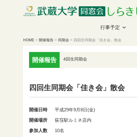
行事予定
HOME
>
開催報告
>
同期会
>
四回生同期会「佳き会」散会
開催報告
4回生同期会
四回生同期会「佳き会」散会
開催日時
平成29年9月8日(金)
開催場所
荻窪駅ルミネ店内
参加人数
10名