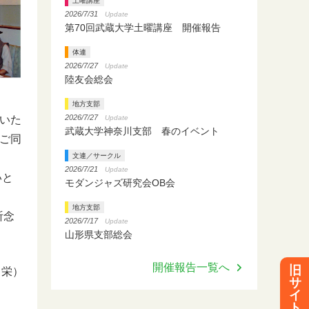
土曜講座
2026/7/31
Update
第70回武蔵大学土曜講座 開催報告
体連
2026/7/27
Update
陸友会総会
地方支部
2026/7/27
Update
いた
武蔵大学神奈川支部 春のイベント
ご同
文連／サークル
2026/7/21
Update
いと
モダンジャズ研究会OB会
地方支部
祈念
2026/7/17
Update
山形県支部総会
開催報告一覧へ
旧
川栄）
サ
イ
ト