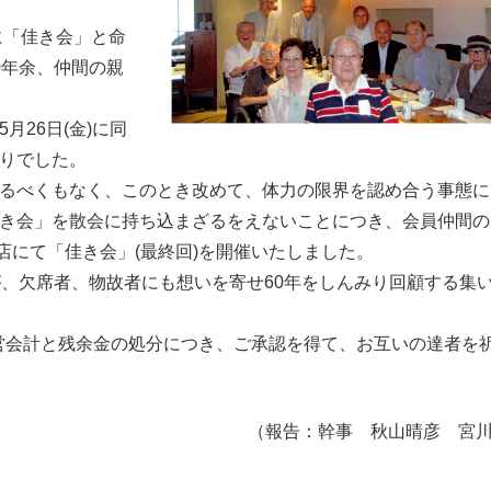
に「佳き会」と命
0年余、仲間の親
26日(金)に同
りでした。
るべくもなく、このとき改めて、体力の限界を認め合う事態に
き会」を散会に持ち込まざるをえないことにつき、会員仲間の
ネ店にて「佳き会」(最終回)を開催いたしました。
が、欠席者、物故者にも想いを寄せ60年をしんみり回顧する集
)運営会計と残余金の処分につき、ご承認を得て、お互いの達者を
（報告：幹事 秋山晴彦 宮