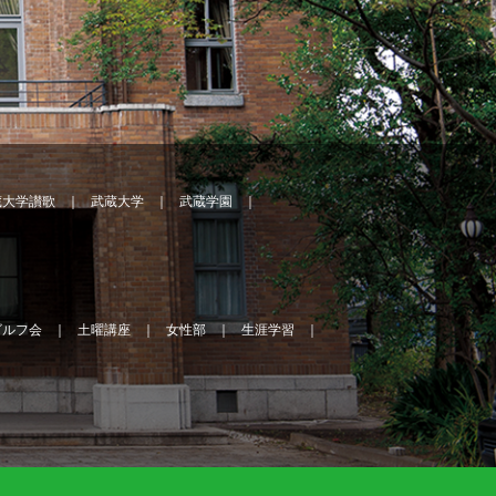
蔵大学讃歌
武蔵大学
武蔵学園
ゴルフ会
土曜講座
女性部
生涯学習