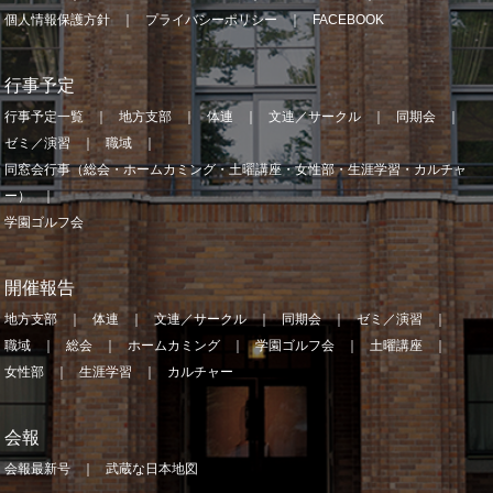
個人情報保護方針
プライバシーポリシー
FACEBOOK
行事予定
行事予定一覧
地方支部
体連
文連／サークル
同期会
ゼミ／演習
職域
同窓会行事（総会・ホームカミング・土曜講座・女性部・生涯学習・カルチャ
ー）
学園ゴルフ会
開催報告
地方支部
体連
文連／サークル
同期会
ゼミ／演習
職域
総会
ホームカミング
学園ゴルフ会
土曜講座
女性部
生涯学習
カルチャー
会報
会報最新号
武蔵な日本地図