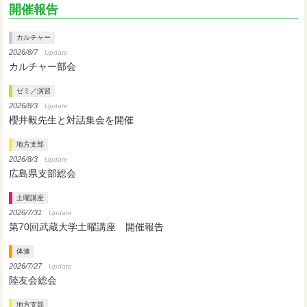
開催報告
カルチャー
2026/8/7
Update
カルチャー部会
ゼミ／演習
2026/8/3
Update
櫻井毅先生と対話集会を開催
地方支部
2026/8/3
Update
広島県支部総会
土曜講座
2026/7/31
Update
第70回武蔵大学土曜講座 開催報告
体連
2026/7/27
Update
陸友会総会
地方支部