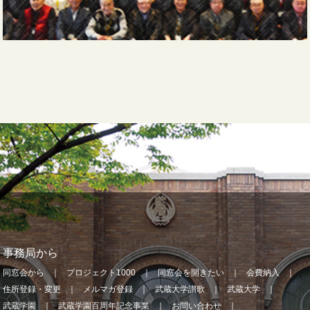
事務局から
同窓会から
プロジェクト1000
同窓会を開きたい
会費納入
住所登録・変更
メルマガ登録
武蔵大学讃歌
武蔵大学
武蔵学園
武蔵学園百周年記念事業
お問い合わせ