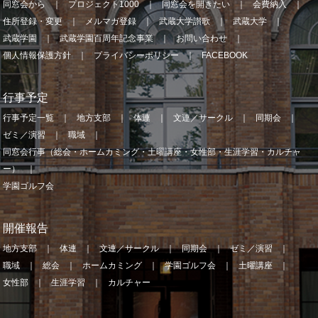
同窓会から
プロジェクト1000
同窓会を開きたい
会費納入
住所登録・変更
メルマガ登録
武蔵大学讃歌
武蔵大学
武蔵学園
武蔵学園百周年記念事業
お問い合わせ
個人情報保護方針
プライバシーポリシー
FACEBOOK
行事予定
行事予定一覧
地方支部
体連
文連／サークル
同期会
ゼミ／演習
職域
同窓会行事（総会・ホームカミング・土曜講座・女性部・生涯学習・カルチャ
ー）
学園ゴルフ会
開催報告
地方支部
体連
文連／サークル
同期会
ゼミ／演習
職域
総会
ホームカミング
学園ゴルフ会
土曜講座
女性部
生涯学習
カルチャー