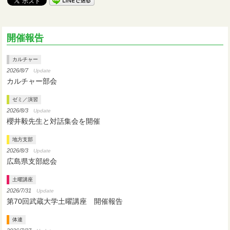
開催報告
カルチャー
2026/8/7
Update
カルチャー部会
ゼミ／演習
2026/8/3
Update
櫻井毅先生と対話集会を開催
地方支部
2026/8/3
Update
広島県支部総会
土曜講座
2026/7/31
Update
第70回武蔵大学土曜講座 開催報告
体連