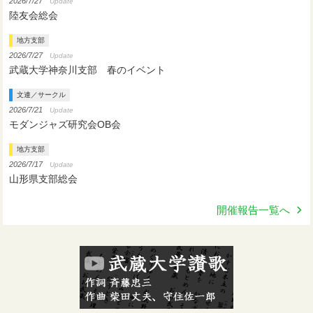
2026/7/27
Update
陸友会総会
地方支部
2026/7/27
Update
武蔵大学神奈川支部 春のイベント
文連／サークル
2026/7/21
Update
モダンジャズ研究会OB会
地方支部
2026/7/17
Update
山形県支部総会
開催報告一覧へ