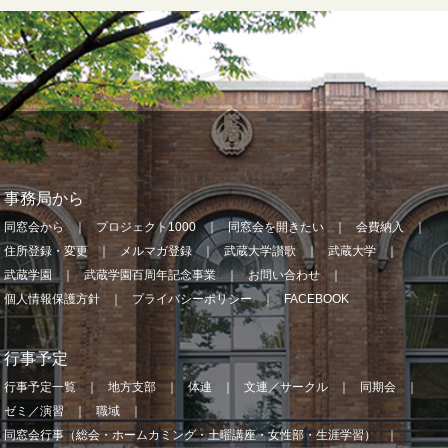
事務局から
同窓会から
プロジェクト1000
同窓会を開きたい
会費納入
住所登録・変更
メルマガ登録
武蔵大学讃歌
武蔵大学
武蔵学園
武蔵学園百周年記念事業
お問い合わせ
個人情報保護方針
プライバシーポリシー
FACEBOOK
行事予定
行事予定一覧
地方支部
体連
文連／サークル
同期会
ゼミ／演習
職域
同窓会行事（総会・ホームカミング・土曜講座・女性部・生涯学習）