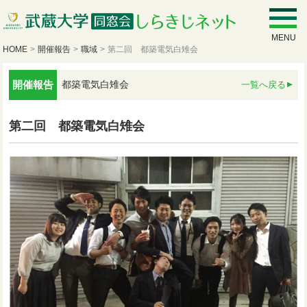
MENU
HOME
>
開催報告
>
職域
>
第二回 都築電気白雉会
開催報告
都築電気白雉会
一覧へ戻る
第二回 都築電気白雉会