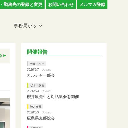
・勤務先の登録と変更
お問い合わせ
メルマガ登録
事務局から
開催報告
る
カルチャー
2026/8/7
Update
カルチャー部会
ゼミ／演習
2026/8/3
Update
櫻井毅先生と対話集会を開催
地方支部
2026/8/3
Update
広島県支部総会