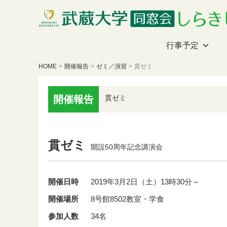
行事予定
HOME
>
開催報告
>
ゼミ／演習
>
貫ゼミ
開催報告
貫ゼミ
貫ゼミ
開設50周年記念講演会
開催日時
2019年3月2日（土）13時30分～
開催場所
8号館8502教室・学食
参加人数
34名