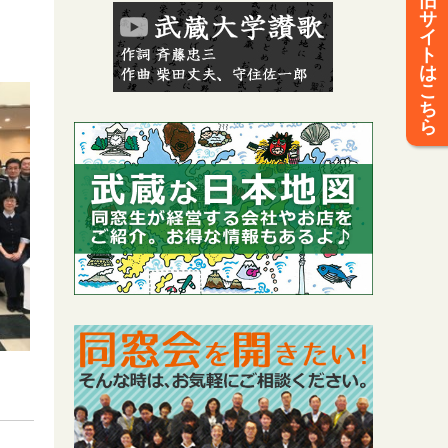
旧
サ
イ
ト
は
こ
ち
ら