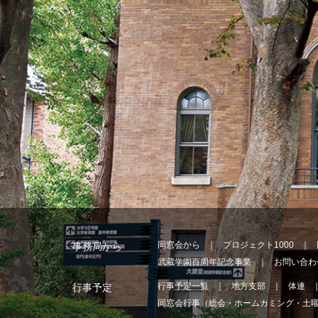
同窓会から
プロジェクト1000
事務局から
武蔵学園百周年記念事業
お問い合わ
行事予定一覧
地方支部
体連
行事予定
同窓会行事（総会・ホームカミング・土