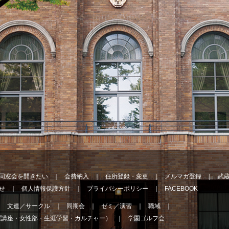
同窓会を開きたい
会費納入
住所登録・変更
メルマガ登録
武
せ
個人情報保護方針
プライバシーポリシー
FACEBOOK
文連／サークル
同期会
ゼミ／演習
職域
曜講座・女性部・生涯学習・カルチャー）
学園ゴルフ会