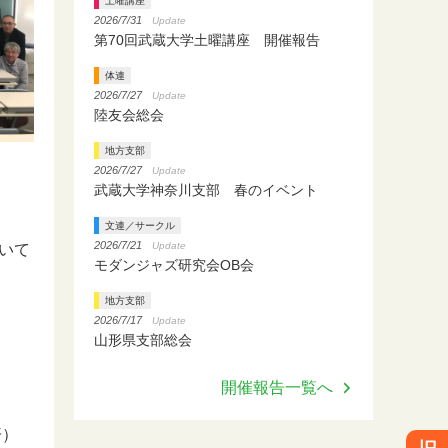
土曜講座
2026/7/31
Update
第70回武蔵大学土曜講座 開催報告
体連
2026/7/27
Update
陸友会総会
地方支部
2026/7/27
Update
武蔵大学神奈川支部 春のイベント
文連／サークル
2026/7/21
Update
いて
モダンジャズ研究会OB会
地方支部
2026/7/17
Update
山形県支部総会
開催報告一覧へ
経済）