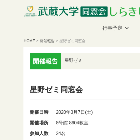
行事予定
HOME
>
開催報告
>
星野ゼミ同窓会
開催報告
星野ゼミ
星野ゼミ同窓会
開催日時
2020年3月7日(土)
開催場所
8号館 8604教室
参加人数
24名