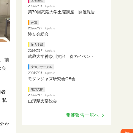
土曜講座
2026/7/31
Update
第70回武蔵大学土曜講座 開催報告
体連
2026/7/27
Update
陸友会総会
地方支部
2026/7/27
Update
武蔵大学神奈川支部 春のイベント
。前
文連／サークル
は会
2026/7/21
Update
モダンジャズ研究会OB会
地方支部
加者
2026/7/17
Update
、私
山形県支部総会
開催報告一覧へ
分か