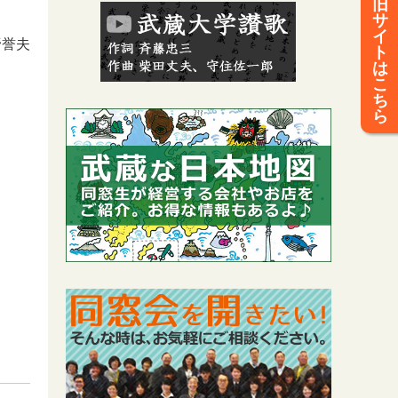
旧
サ
イ
野誉夫
ト
は
こ
ち
ら