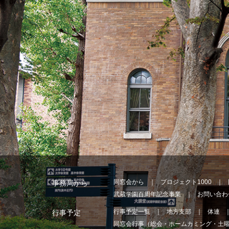
同窓会から
プロジェクト1000
事務局から
武蔵学園百周年記念事業
お問い合わ
行事予定一覧
地方支部
体連
行事予定
同窓会行事（総会・ホームカミング・土