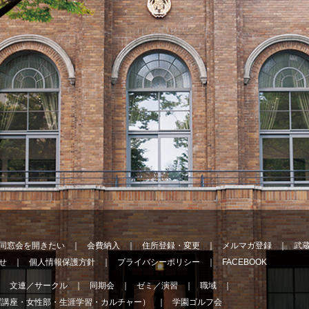
同窓会を開きたい
会費納入
住所登録・変更
メルマガ登録
武
せ
個人情報保護方針
プライバシーポリシー
FACEBOOK
文連／サークル
同期会
ゼミ／演習
職域
曜講座・女性部・生涯学習・カルチャー）
学園ゴルフ会