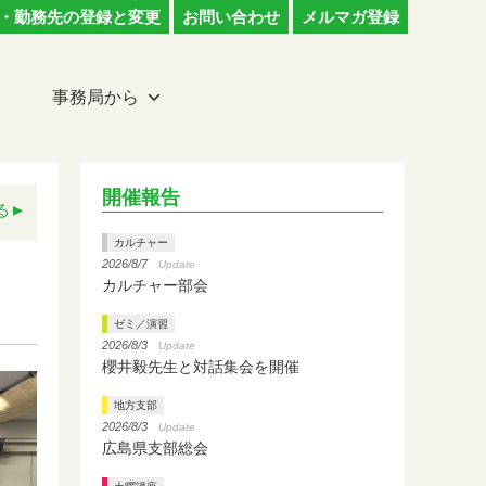
・勤務先の登録と変更
お問い合わせ
メルマガ登録
事務局から
開催報告
る
カルチャー
2026/8/7
Update
カルチャー部会
ゼミ／演習
2026/8/3
Update
櫻井毅先生と対話集会を開催
地方支部
2026/8/3
Update
広島県支部総会