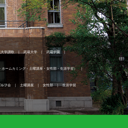
蔵大学讃歌
武蔵大学
武蔵学園
・ホームカミング・土曜講座・女性部・生涯学習）
ゴルフ会
土曜講座
女性部
生涯学習