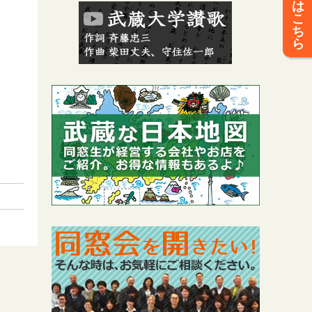
は
こ
ち
ら