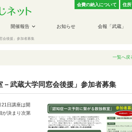
会費の納入について
住所
開催報告
お知らせ
会報「武蔵」
同窓会後援」参加者募集
一覧へ戻
独教室－武蔵大学同窓会後援」参加者募集
月21日講座は開
細が決まり次第