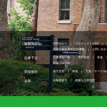
同窓会から
プロジェクト1000
事務局から
武蔵学園百周年記念事業
お問い合わ
行事予定一覧
地方支部
体連
行事予定
学園ゴルフ会
地方支部
体連
文連／サークル
開催報告
会報最新号
武蔵な日本地図
会報