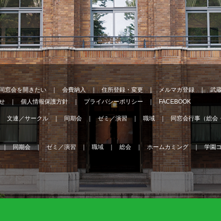
同窓会を開きたい
会費納入
住所登録・変更
メルマガ登録
武
せ
個人情報保護方針
プライバシーポリシー
FACEBOOK
文連／サークル
同期会
ゼミ／演習
職域
同窓会行事（総会
同期会
ゼミ／演習
職域
総会
ホームカミング
学園