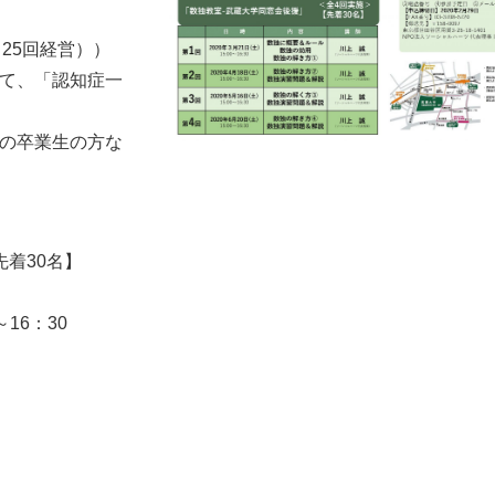
25回経営））
て、「認知症一
の卒業生の方な
着30名】
16：30