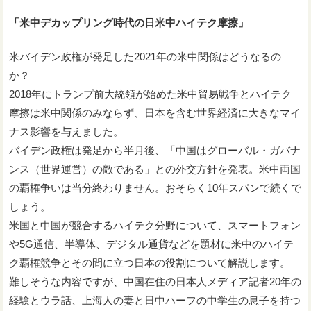
「米中デカップリング時代の日米中ハイテク摩擦」
米バイデン政権が発足した2021年の米中関係はどうなるの
か？
2018年にトランプ前大統領が始めた米中貿易戦争とハイテク
摩擦は米中関係のみならず、日本を含む世界経済に大きなマイ
ナス影響を与えました。
バイデン政権は発足から半月後、「中国はグローバル・ガバナ
ンス（世界運営）の敵である」との外交方針を発表。米中両国
の覇権争いは当分終わりません。おそらく10年スパンで続くで
しょう。
米国と中国が競合するハイテク分野について、スマートフォン
や5G通信、半導体、デジタル通貨などを題材に米中のハイテ
ク覇権競争とその間に立つ日本の役割について解説します。
難しそうな内容ですが、中国在住の日本人メディア記者20年の
経験とウラ話、上海人の妻と日中ハーフの中学生の息子を持つ