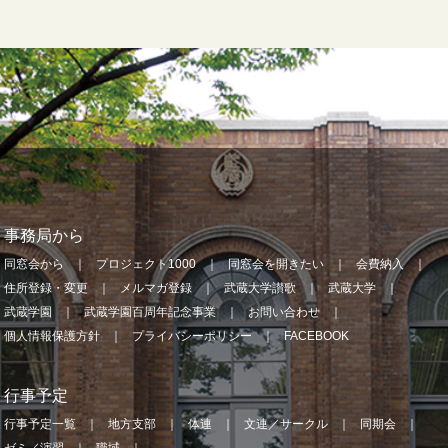
事務局から
同窓会から
プロジェクト1000
同窓会を開きたい
会費納入
住所登録・変更
メルマガ登録
武蔵大学讃歌
武蔵大学
武蔵学園
武蔵学園百周年記念事業
お問い合わせ
個人情報保護方針
プライバシーポリシー
FACEBOOK
行事予定
行事予定一覧
地方支部
体連
文連／サークル
同期会
ゼミ／演習
職域