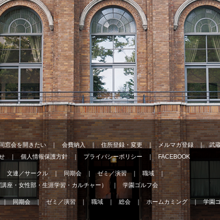
同窓会を開きたい
会費納入
住所登録・変更
メルマガ登録
武
せ
個人情報保護方針
プライバシーポリシー
FACEBOOK
文連／サークル
同期会
ゼミ／演習
職域
曜講座・女性部・生涯学習・カルチャー）
学園ゴルフ会
同期会
ゼミ／演習
職域
総会
ホームカミング
学園