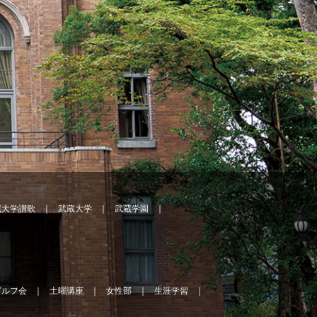
蔵大学讃歌
武蔵大学
武蔵学園
ゴルフ会
土曜講座
女性部
生涯学習