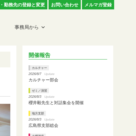
・勤務先の登録と変更
お問い合わせ
メルマガ登録
事務局から
開催報告
カルチャー
2026/8/7
Update
カルチャー部会
ゼミ／演習
2026/8/3
Update
櫻井毅先生と対話集会を開催
地方支部
2026/8/3
Update
広島県支部総会