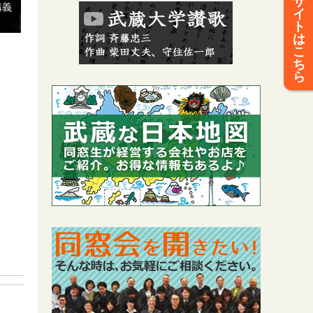
サ
講義
イ
ト
は
こ
ち
ら