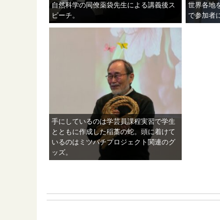
自然科学の同僚薬袋先生による講義後ス
世界各地
ピーチ。
で参加者
手にしているのは学芸員課程実習で学生
とともに作成した稲藁の蛇。頭に着けて
いるのはミツバチプロジェクト関連のグ
ッズ。