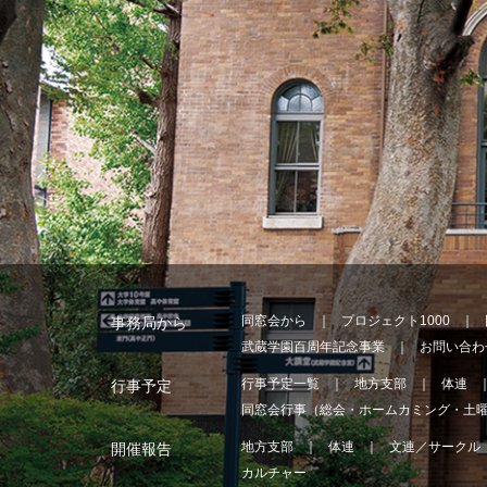
同窓会から
プロジェクト1000
事務局から
武蔵学園百周年記念事業
お問い合わ
行事予定一覧
地方支部
体連
行事予定
同窓会行事（総会・ホームカミング・土
地方支部
体連
文連／サークル
開催報告
カルチャー