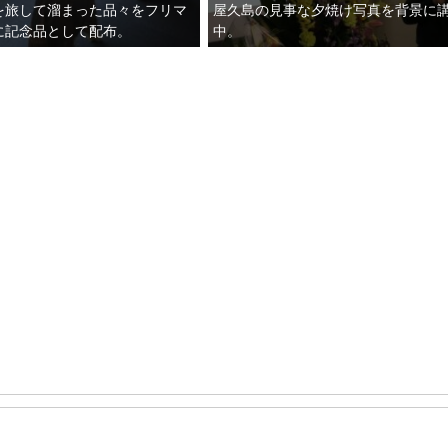
を旅して溜まった品々をフリマ
屋久島の見事な夕焼け写真を背景に
に記念品として配布。
中。