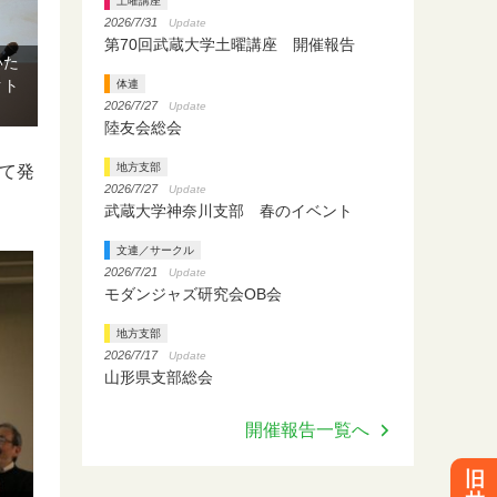
土曜講座
2026/7/31
Update
第70回武蔵大学土曜講座 開催報告
いた
クト
体連
2026/7/27
Update
陸友会総会
地方支部
て発
2026/7/27
Update
武蔵大学神奈川支部 春のイベント
文連／サークル
2026/7/21
Update
モダンジャズ研究会OB会
地方支部
2026/7/17
Update
山形県支部総会
開催報告一覧へ
旧