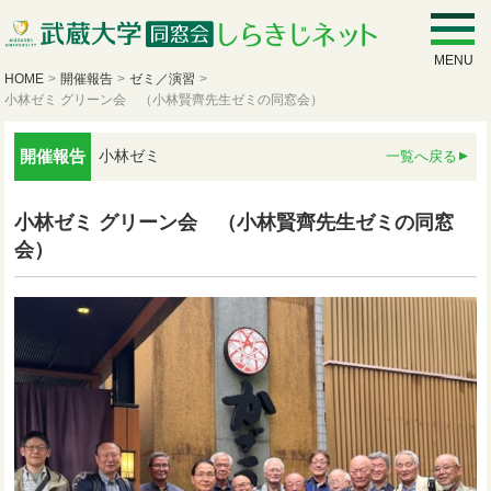
MENU
HOME
>
開催報告
>
ゼミ／演習
>
小林ゼミ グリーン会 （小林賢齊先生ゼミの同窓会）
開催報告
小林ゼミ
一覧へ戻る
小林ゼミ グリーン会 （小林賢齊先生ゼミの同窓
会）