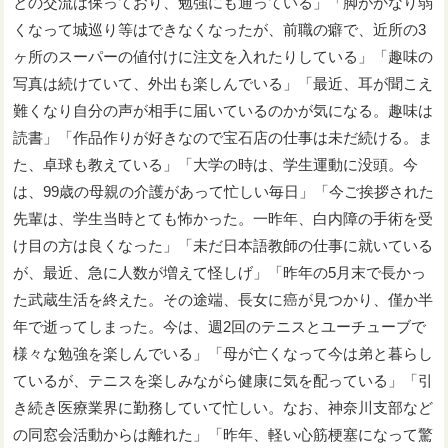
との交流は保っており、勉強にも通っている」「脚がかなり弱
くなって城巡り等はできなくなったが、前職の癖で、近所の3
ヶ所のスーパーの値付けに注文を入れたりしている」「趣味の
写真は続けていて、外出も楽しんでいる」「最近、耳が聞こえ
難くなり自分の声が相手に届いているのかが気になる。趣味は
読書」「作品作りが好きなので宝石店の仕事は未だ続ける。ま
た、卓球も教えている」「大学の時は、学生運動に没頭。今
は、99歳の母親の介護があって忙しい毎日」「今ご挨拶された
先輩は、学生当時とても怖かった。一昨年、白内障の手術を受
け目の方は良くなった」「未だ日本語教師の仕事に就いている
が、最近、急に人数が増えて怪しげ」「昨年の5月末で長かっ
た武蔵生活を終えた。その途端、長女に癌が見つかり、僅か半
年で逝ってしまった。今は、週2回のテニスとユーチューブで
様々な勉強を楽しんでいる」「母が亡くなって今は弟と暮らし
ているが、テニスを楽しみながら健康に気を配っている」「引
き続き医療業界に勤務していて忙しい。なお、神奈川支部など
の同窓会活動からは離れた」「昨年、軽い心筋梗塞になって驚