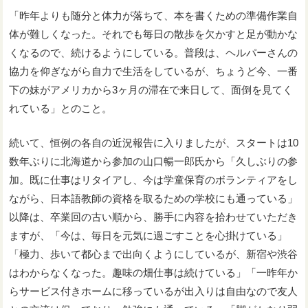
「昨年よりも随分と体力が落ちて、本を書くための準備作業自
体が難しくなった。それでも毎日の散歩を欠かすと足が動かな
くなるので、続けるようにしている。普段は、ヘルパーさんの
協力を仰ぎながら自力で生活をしているが、ちょうど今、一番
下の妹がアメリカから3ヶ月の滞在で来日して、面倒を見てく
れている」とのこと。
続いて、恒例の各自の近況報告に入りましたが、スタートは10
数年ぶりに北海道から参加の山口暢一郎氏から「久しぶりの参
加。既に仕事はリタイアし、今は学童保育のボランティアをし
ながら、日本語教師の資格を取るための学校にも通っている」
以降は、卒業回の古い順から、勝手に内容を拾わせていただき
ますが、「今は、毎日を元気に過ごすことを心掛けている」
「極力、歩いて都心まで出向くようにしているが、新宿や渋谷
はわからなくなった。趣味の畑仕事は続けている」「一昨年か
らサービス付きホームに移っているが出入りは自由なので友人