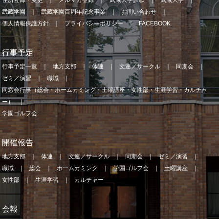
住所登録・変更
メルマガ登録
武蔵大学讃歌
武蔵大学
武蔵学園
武蔵学園百周年記念事業
お問い合わせ
個人情報保護方針
プライバシーポリシー
FACEBOOK
行事予定
行事予定一覧
地方支部
体連
文連／サークル
同期会
ゼミ／演習
職域
同窓会行事（総会・ホームカミング・土曜講座・女性部・生涯学習・カルチャ
ー）
学園ゴルフ会
開催報告
地方支部
体連
文連／サークル
同期会
ゼミ／演習
職域
総会
ホームカミング
学園ゴルフ会
土曜講座
女性部
生涯学習
カルチャー
会報