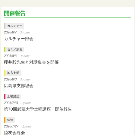
開催報告
カルチャー
2026/8/7
Update
カルチャー部会
ゼミ／演習
2026/8/3
Update
櫻井毅先生と対話集会を開催
地方支部
2026/8/3
Update
広島県支部総会
土曜講座
2026/7/31
Update
第70回武蔵大学土曜講座 開催報告
体連
2026/7/27
Update
陸友会総会