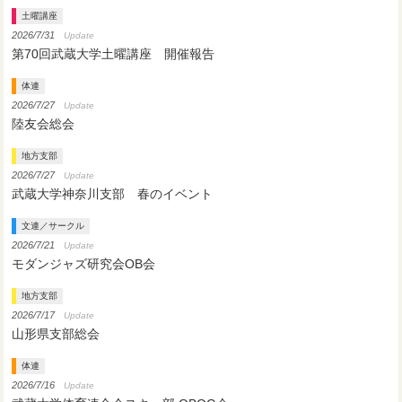
土曜講座
2026/7/31
Update
第70回武蔵大学土曜講座 開催報告
体連
2026/7/27
Update
陸友会総会
地方支部
2026/7/27
Update
武蔵大学神奈川支部 春のイベント
文連／サークル
2026/7/21
Update
モダンジャズ研究会OB会
地方支部
2026/7/17
Update
山形県支部総会
体連
2026/7/16
Update