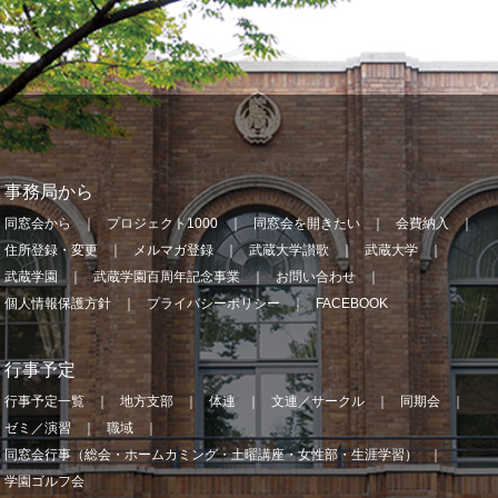
事務局から
同窓会から
プロジェクト1000
同窓会を開きたい
会費納入
住所登録・変更
メルマガ登録
武蔵大学讃歌
武蔵大学
武蔵学園
武蔵学園百周年記念事業
お問い合わせ
個人情報保護方針
プライバシーポリシー
FACEBOOK
行事予定
行事予定一覧
地方支部
体連
文連／サークル
同期会
ゼミ／演習
職域
同窓会行事（総会・ホームカミング・土曜講座・女性部・生涯学習）
学園ゴルフ会