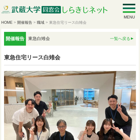
MENU
HOME
>
開催報告
>
職域
>
東急住宅リース白雉会
開催報告
東急白雉会
一覧へ戻る
東急住宅リース白雉会