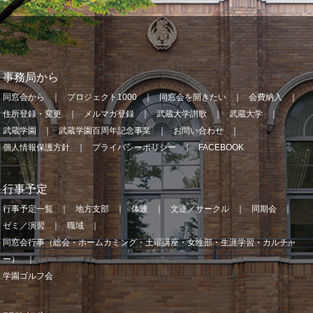
事務局から
同窓会から
プロジェクト1000
同窓会を開きたい
会費納入
住所登録・変更
メルマガ登録
武蔵大学讃歌
武蔵大学
武蔵学園
武蔵学園百周年記念事業
お問い合わせ
個人情報保護方針
プライバシーポリシー
FACEBOOK
行事予定
行事予定一覧
地方支部
体連
文連／サークル
同期会
ゼミ／演習
職域
同窓会行事（総会・ホームカミング・土曜講座・女性部・生涯学習・カルチャ
ー）
学園ゴルフ会