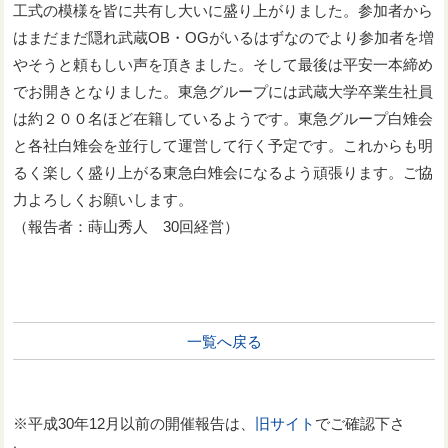
工式の模様を皆に共有し大いに盛り上がりました。参加者から
はまだまだ隠れ武蔵OB・OGがいるはずなのでより参加者を増
やそうと頼もしい声を頂きました。そして最後は平安一本締め
でお開きとなりました。東急グループには武蔵大学卒業生社員
は約２００名ほど在籍しているようです。東急グループ白雉会
と各社白雉会を並行して運営して行く予定です。これからも明
るく楽しく盛り上がる東急白雉会になるよう頑張ります。ご協
力よろしくお願いします。
（報告者：蒔山秀人 30回経営）
一覧へ戻る
※平成30年12月以前の開催報告は、
旧サイト
でご確認下さ