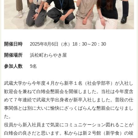
開催日時
2025年8月6日（水）18：30～20：30
開催場所
浜松町わらやき屋
参加人数
9名
武蔵大学から今年度４月から新卒１名（社会学部卒）が入社し
歓迎会を兼ねて白雉会懇親会を開催しました。当社は今年度含
めて７年連続で武蔵大学出身者が新卒入社しました。普段の仕
事関係とは別に大いに愉快にざっくばらんな懇親会になりまし
た。
役員から新入社員まで気楽にコミュニケーション図れることが
白雉会の良さだと思います。私からは新２号館（新学食）の竣