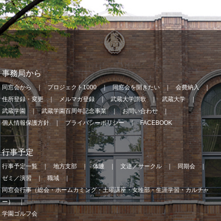
事務局から
同窓会から
プロジェクト1000
同窓会を開きたい
会費納入
住所登録・変更
メルマガ登録
武蔵大学讃歌
武蔵大学
武蔵学園
武蔵学園百周年記念事業
お問い合わせ
個人情報保護方針
プライバシーポリシー
FACEBOOK
行事予定
行事予定一覧
地方支部
体連
文連／サークル
同期会
ゼミ／演習
職域
同窓会行事（総会・ホームカミング・土曜講座・女性部・生涯学習・カルチャ
ー）
学園ゴルフ会