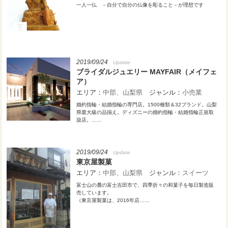
一人一仏 －自分で自分の仏像を彫ること－が理想です
2019/09/24
Update
ブライダルジュエリー MAYFAIR（メイフェ
ア）
エリア：
中部
山梨県
ジャンル：
小売業
婚約指輪・結婚指輪の専門店。1500種類＆32ブランド。山梨
県最大級の品揃え。ディズニーの婚約指輪・結婚指輪正規取
扱店。……
2019/09/24
Update
東京屋製菓
エリア：
中部
山梨県
ジャンル：
スイーツ
富士山の麓の富士吉田市で、四季折々の和菓子を毎日製造販
売しています。
（東京屋製菓は、2016年店……