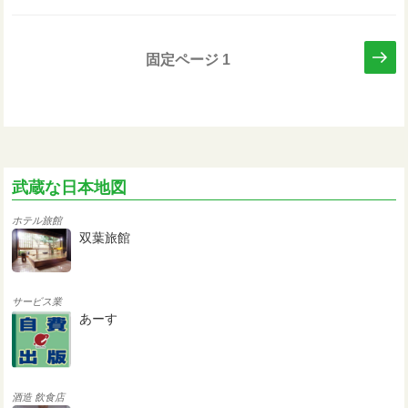
投
次
固定ページ
1
の
稿
ペ
ナ
ー
ビ
ジ
ゲ
ー
武蔵な日本地図
シ
ホテル旅館
ョ
双葉旅館
ン
サービス業
あーす
酒造
飲食店