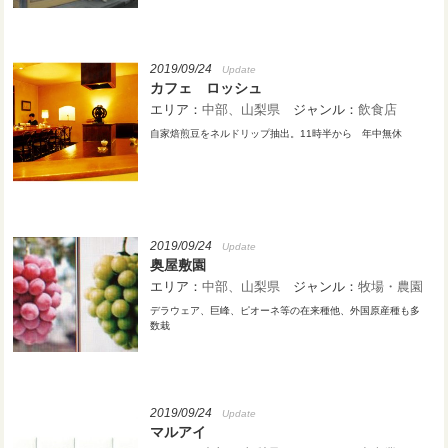
2019/09/24
Update
カフェ ロッシュ
エリア：
中部
山梨県
ジャンル：
飲食店
自家焙煎豆をネルドリップ抽出。11時半から 年中無休
2019/09/24
Update
奥屋敷園
エリア：
中部
山梨県
ジャンル：
牧場・農園
デラウェア、巨峰、ピオーネ等の在来種他、外国原産種も多
数栽
2019/09/24
Update
マルアイ