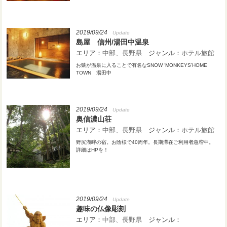
2019/09/24
Update
島屋 信州/湯田中温泉
エリア：
中部
長野県
ジャンル：
ホテル旅館
お猿が温泉に入ることで有名なSNOW ‘MONKEYS’HOME
TOWN 湯田中
2019/09/24
Update
奥信濃山荘
エリア：
中部
長野県
ジャンル：
ホテル旅館
野尻湖畔の宿。お陰様で40周年。長期滞在ご利用者急増中。
詳細はHPを！
2019/09/24
Update
趣味の仏像彫刻
エリア：
中部
長野県
ジャンル：