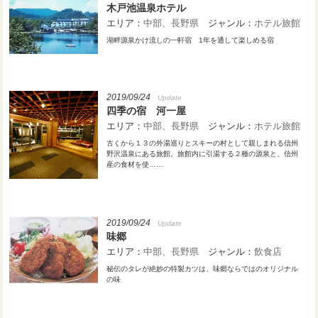
木戸池温泉ホテル
エリア：
中部
長野県
ジャンル：
ホテル旅館
湖畔源泉かけ流しの一軒宿 1年を通して楽しめる宿
2019/09/24
Update
四季の宿 河一屋
エリア：
中部
長野県
ジャンル：
ホテル旅館
古くから１３の外湯巡りとスキーの村として親しまれる信州
野沢温泉にある旅館。旅館内に引湯する２種の源泉と、信州
産の食材を使……
2019/09/24
Update
味郷
エリア：
中部
長野県
ジャンル：
飲食店
秘伝のタレが絶妙の特製カツは、味郷ならではのオリジナル
の味