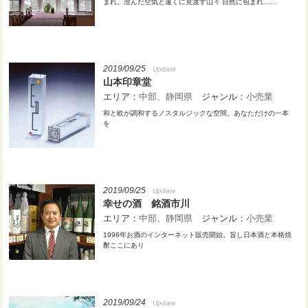
まれ、澄んだ空気と遠くに見渡す山々 自然に包まれ……
2019/09/25
Update
山本印章堂
エリア：
中部
静岡県
ジャンル：
小売業
和と欧が調和するノスタルジックな空間。あなただけの一本
を
2019/09/25
Update
幸せの酒 銘酒市川
エリア：
中部
静岡県
ジャンル：
小売業
1996年お酒のインターネット販売開始。旨し日本酒と本格焼
酎ここにあり
2019/09/24
Update