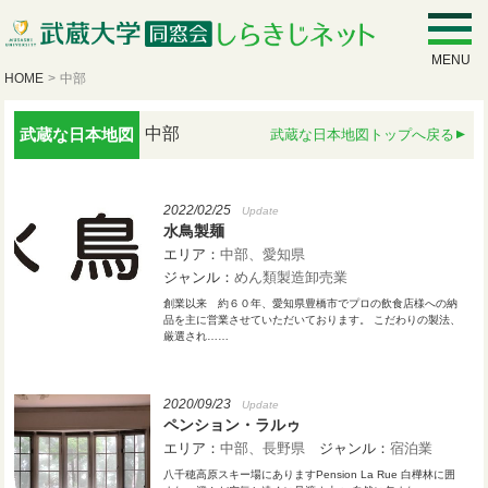
MENU
HOME
>
中部
中部
武蔵な日本地図
武蔵な日本地図トップへ戻る
2022/02/25
Update
水鳥製麺
エリア：
中部
愛知県
ジャンル：
めん類製造卸売業
創業以来 約６０年、愛知県豊橋市でプロの飲食店様への納
品を主に営業させていただいております。 こだわりの製法、
厳選され……
2020/09/23
Update
ペンション・ラルゥ
エリア：
中部
長野県
ジャンル：
宿泊業
八千穂高原スキー場にありますPension La Rue 白樺林に囲