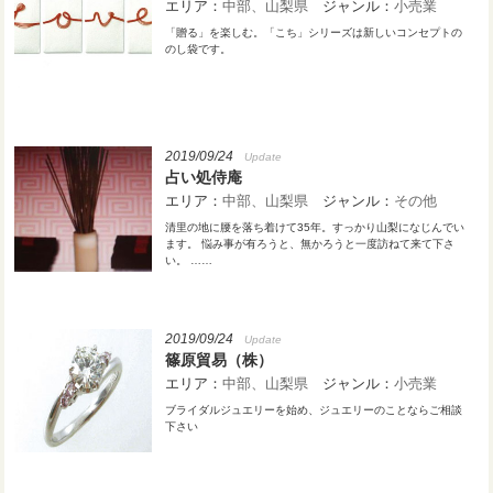
エリア：
中部
山梨県
ジャンル：
小売業
「贈る」を楽しむ。「こち」シリーズは新しいコンセプトの
のし袋です。
2019/09/24
Update
占い処侍庵
エリア：
中部
山梨県
ジャンル：
その他
清里の地に腰を落ち着けて35年。すっかり山梨になじんでい
ます。 悩み事が有ろうと、無かろうと一度訪ねて来て下さ
い。 ……
2019/09/24
Update
篠原貿易（株）
エリア：
中部
山梨県
ジャンル：
小売業
ブライダルジュエリーを始め、ジュエリーのことならご相談
下さい