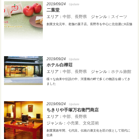
2019/09/24
Update
二葉堂
エリア：
中部
長野県
ジャンル：
スイーツ
創業文化元年、老舗の菓子店。長野市を中心に北信濃に8店舗
2019/09/24
Update
ホテル白樺荘
エリア：
中部
長野県
ジャンル：
ホテル旅館
様々な由来や伝説の中、河童橋の畔で多くの物語を綴ってき
ました
2019/09/24
Update
ちきりや手塚万右衛門商店
エリア：
中部
長野県
ジャンル：
小売業
文化芸術
創業寛政年間、七代目。伝統の漆文化を匠の技として現代に
伝承