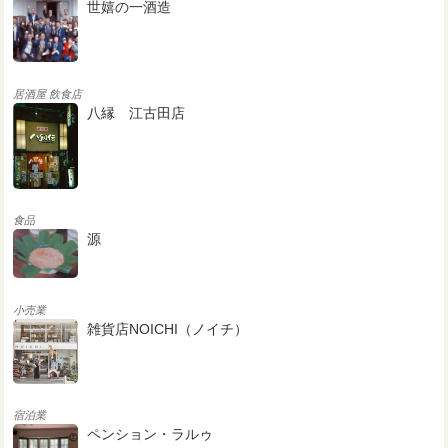
世嬉の一酒造
居酒屋
飲食店
八縁 江古田店
食品
源
小売業
雑貨店NOICHI（ノイチ）
宿泊業
ペンション・ラルゥ