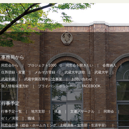
事務局から
同窓会から
プロジェクト1000
同窓会を開きたい
会費納入
住所登録・変更
メルマガ登録
武蔵大学讃歌
武蔵大学
武蔵学園
武蔵学園百周年記念事業
お問い合わせ
個人情報保護方針
プライバシーポリシー
FACEBOOK
行事予定
行事予定一覧
地方支部
体連
文連／サークル
同期会
ゼミ／演習
職域
同窓会行事（総会・ホームカミング・土曜講座・女性部・生涯学習）