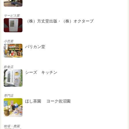
サービス業
（株）方丈堂出版・（株）オクターブ
小売業
バリカン堂
飲食店
シーズ キッチン
専門店
ほし茶園 ヨーク佐沼園
牧場・農園