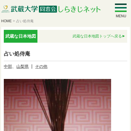
MENU
HOME
>
占い処侍庵
武蔵な日本地図
武蔵な日本地図トップへ戻る
占い処侍庵
、
|
中部
山梨県
その他