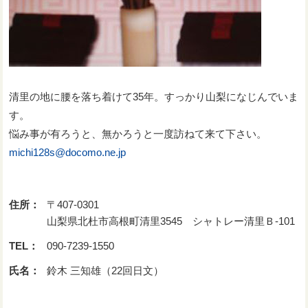
清里の地に腰を落ち着けて35年。すっかり山梨になじんでいま
す。
悩み事が有ろうと、無かろうと一度訪ねて来て下さい。
michi128s@docomo.ne.jp
住所：
〒407-0301
山梨県北杜市高根町清里3545 シャトレー清里Ｂ-101
TEL：
090-7239-1550
氏名：
鈴木 三知雄（22回日文）