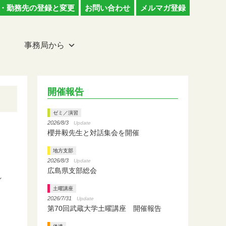
・勤務先の登録と変更
お問い合わせ
メルマガ登録
事務局から
開催報告
ゼミ／演習
2026/8/3
Update
櫻井毅先生と対話集会を開催
地方支部
2026/8/3
Update
広島県支部総会
れ
土曜講座
2026/7/31
Update
第70回武蔵大学土曜講座 開催報告