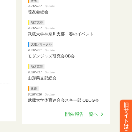
体連
2026/7/27
Update
陸友会総会
地方支部
2026/7/27
Update
武蔵大学神奈川支部 春のイベント
ラ
文連／サークル
2026/7/21
Update
モダンジャズ研究会OB会
地方支部
2026/7/17
Update
山形県支部総会
体連
2026/7/16
Update
武蔵大学体育連合会スキー部 OBOG会
旧
サ
開催報告一覧へ
イ
ト
は
こ