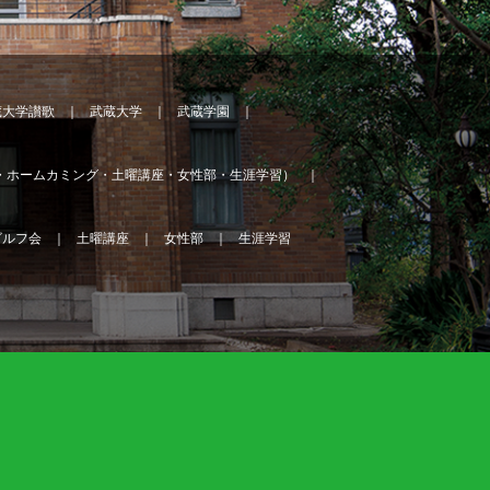
蔵大学讃歌
武蔵大学
武蔵学園
・ホームカミング・土曜講座・女性部・生涯学習）
ゴルフ会
土曜講座
女性部
生涯学習