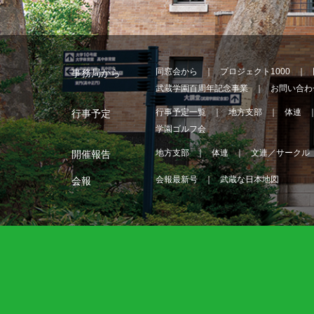
同窓会から
プロジェクト1000
事務局から
武蔵学園百周年記念事業
お問い合わ
行事予定一覧
地方支部
体連
行事予定
学園ゴルフ会
地方支部
体連
文連／サークル
開催報告
会報最新号
武蔵な日本地図
会報