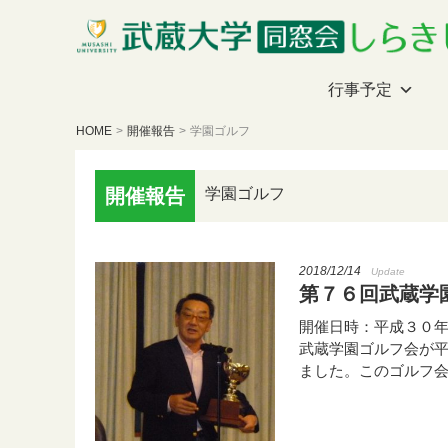
行事予定
HOME
>
開催報告
>
学園ゴルフ
開催報告
学園ゴルフ
2018/12/14
Update
第７６回武蔵学
開催日時：平成３０年
武蔵学園ゴルフ会が
ました。このゴルフ