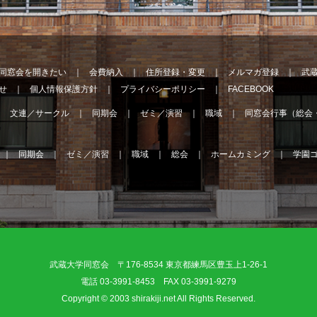
同窓会を開きたい
会費納入
住所登録・変更
メルマガ登録
武
せ
個人情報保護方針
プライバシーポリシー
FACEBOOK
文連／サークル
同期会
ゼミ／演習
職域
同窓会行事（総会
同期会
ゼミ／演習
職域
総会
ホームカミング
学園
武蔵大学同窓会 〒176-8534 東京都練馬区豊玉上1-26-1
電話 03-3991-8453 FAX 03-3991-9279
Copyright © 2003 shirakiji.net All Rights Reserved.