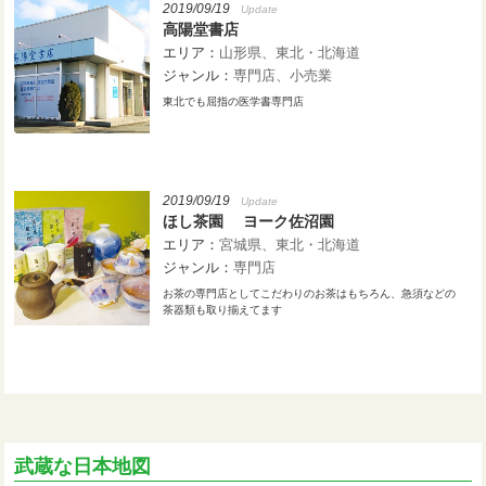
2019/09/19
Update
高陽堂書店
エリア：
山形県
東北・北海道
ジャンル：
専門店
小売業
東北でも屈指の医学書専門店
2019/09/19
Update
ほし茶園 ヨーク佐沼園
エリア：
宮城県
東北・北海道
ジャンル：
専門店
お茶の専門店としてこだわりのお茶はもちろん、急須などの
茶器類も取り揃えてます
武蔵な日本地図