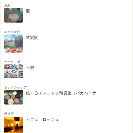
食品
源
ホテル旅館
紫雲閣
サービス業
三興
ネットショップ
旅するエスニック雑貨屋コパカバーナ
飲食店
カフェ ロッシュ