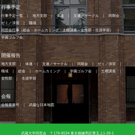
行事予定
行事予定一覧
地方支部
体連
文連／サークル
同期会
ゼミ／演習
職域
同窓会行事（総会・ホームカミング・土曜講座・女性部・生涯学習）
学園ゴルフ会
開催報告
地方支部
体連
文連／サークル
同期会
ゼミ／演習
職域
総会
ホームカミング
学園ゴルフ会
土曜講座
女性部
生涯学習
会報
会報最新号
武蔵な日本地図
武蔵大学同窓会 〒176-8534 東京都練馬区豊玉上1-26-1