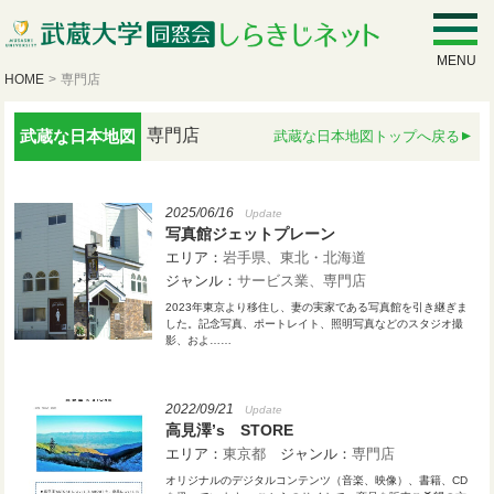
MENU
HOME
>
専門店
専門店
武蔵な日本地図
武蔵な日本地図トップへ戻る
2025/06/16
Update
写真館ジェットプレーン
エリア：
岩手県
東北・北海道
ジャンル：
サービス業
専門店
2023年東京より移住し、妻の実家である写真館を引き継ぎま
した。記念写真、ポートレイト、照明写真などのスタジオ撮
影、およ……
2022/09/21
Update
高見澤’s STORE
エリア：
東京都
ジャンル：
専門店
オリジナルのデジタルコンテンツ（音楽、映像）、書籍、CD