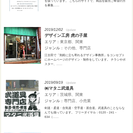
を扱っています。 こちらのサイトで、商品を販売ご希望の方
を募集……
2019/12/02
Update
デザイン工房 虎の子屋
エリア：
東京都
関東
ジャンル：
その他
専門店
江古田で「気軽に立ち寄れるデザイン事務所」をコンセプト
にホームページのデザイン・制作をしています。 チラシやポ
スター、……
2019/09/19
Update
㈱マタニ武道具
エリア：
茨城県
関東
ジャンル：
専門店
小売業
剣道・柔道・合気道・空手道・居合道。武道具のことならな
んでも揃っています。 フリーダイヤル：0120－241－
634（……