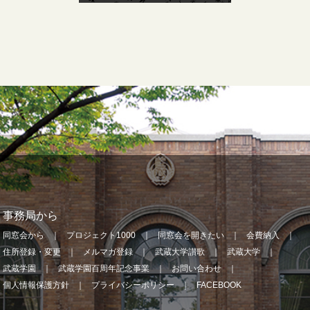
事務局から
同窓会から
プロジェクト1000
同窓会を開きたい
会費納入
住所登録・変更
メルマガ登録
武蔵大学讃歌
武蔵大学
武蔵学園
武蔵学園百周年記念事業
お問い合わせ
個人情報保護方針
プライバシーポリシー
FACEBOOK