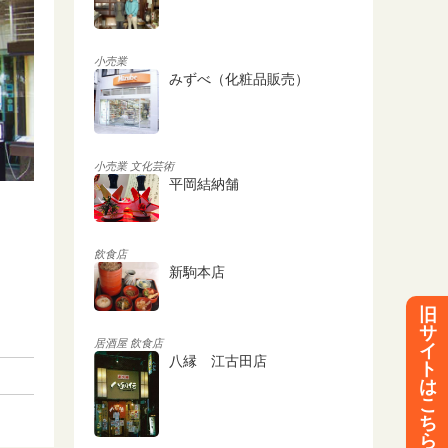
小売業
みずべ（化粧品販売）
小売業
文化芸術
平岡結納舗
飲食店
新駒本店
旧
サ
居酒屋
飲食店
イ
八縁 江古田店
ト
は
こ
ち
ら