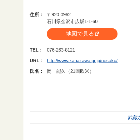
住所：
〒920-0962
石川県金沢市広坂1-1-60
地図で見る
TEL：
076-263-8121
URL：
http://www.kanazawa.gr.jp/nosaku/
氏名：
岡 能久（21回欧米）
武蔵