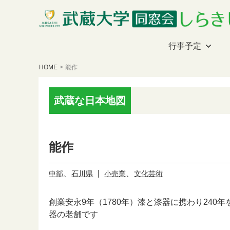
行事予定
HOME
>
能作
武蔵な日本地図
能作
、
|
、
中部
石川県
小売業
文化芸術
創業安永9年（1780年）漆と漆器に携わり240
器の老舗です