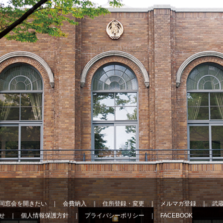
同窓会を開きたい
会費納入
住所登録・変更
メルマガ登録
武
せ
個人情報保護方針
プライバシーポリシー
FACEBOOK