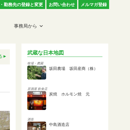
・勤務先の登録と変更
お問い合わせ
メルマガ登録
事務局から
武蔵な日本地図
る
牧場・農園
坂田農場 坂田産商（株）
居酒屋
飲食店
炭焼 ホルモン焼 元
酒造
中島酒造店