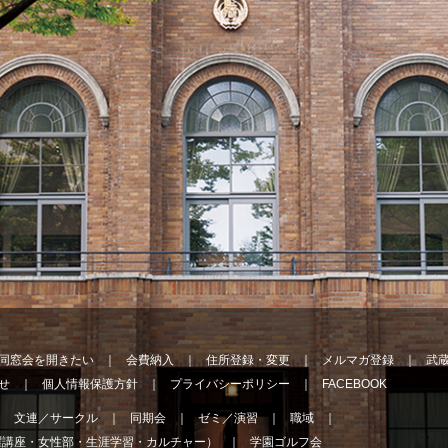
同窓会を開きたい
会費納入
住所登録・変更
メルマガ登録
武
せ
個人情報保護方針
プライバシーポリシー
FACEBOOK
文連／サークル
同期会
ゼミ／演習
職域
曜講座・女性部・生涯学習・カルチャー）
学園ゴルフ会