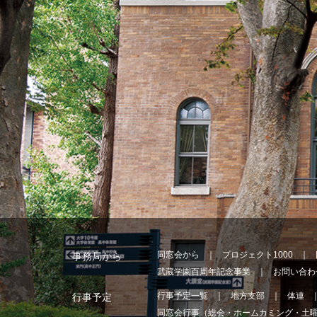
同窓会から
プロジェクト1000
事務局から
武蔵学園百周年記念事業
お問い合わ
行事予定一覧
地方支部
体連
行事予定
同窓会行事（総会・ホームカミング・土