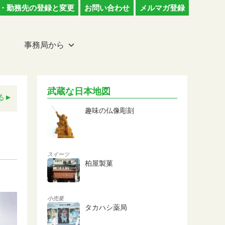
・勤務先の登録と変更
お問い合わせ
メルマガ登録
事務局から
武蔵な日本地図
る
趣味の仏像彫刻
スイーツ
柏屋製菓
小売業
タカハシ薬局