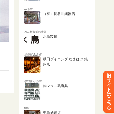
小売業
（有）長谷川楽器店
めん類製造卸売業
水鳥製麺
居酒屋
飲食店
秋田ダイニング なまはげ 銀
座店
旧
サ
専門店
小売業
イ
㈱マタニ武道具
ト
は
こ
ち
ら
酒造
中島酒造店