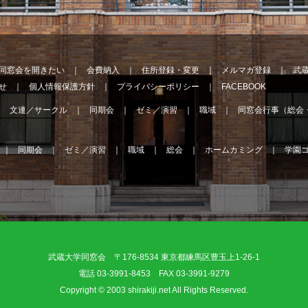
同窓会を開きたい
会費納入
住所登録・変更
メルマガ登録
武
せ
個人情報保護方針
プライバシーポリシー
FACEBOOK
文連／サークル
同期会
ゼミ／演習
職域
同窓会行事（総会
同期会
ゼミ／演習
職域
総会
ホームカミング
学園
武蔵大学同窓会 〒176-8534 東京都練馬区豊玉上1-26-1
電話 03-3991-8453 FAX 03-3991-9279
Copyright © 2003 shirakiji.net All Rights Reserved.