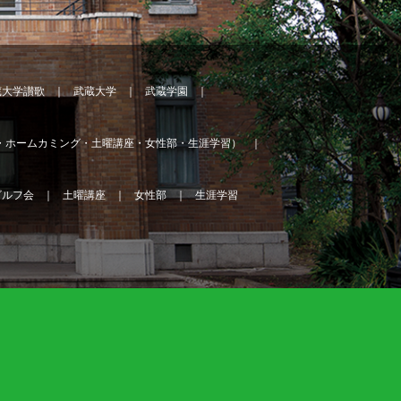
蔵大学讃歌
武蔵大学
武蔵学園
・ホームカミング・土曜講座・女性部・生涯学習）
ゴルフ会
土曜講座
女性部
生涯学習