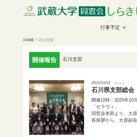
行事予定
HOME
>
石川支部
開催報告
石川支部
2025/10/31
Update
石川県支部総会
開催日時：2025年10
「セラヴィ」
同窓会本部より、大原
長挨拶から、大原副