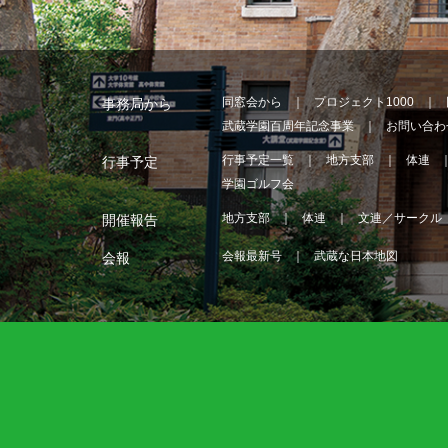
同窓会から
プロジェクト1000
事務局から
武蔵学園百周年記念事業
お問い合わ
行事予定一覧
地方支部
体連
行事予定
学園ゴルフ会
地方支部
体連
文連／サークル
開催報告
会報最新号
武蔵な日本地図
会報