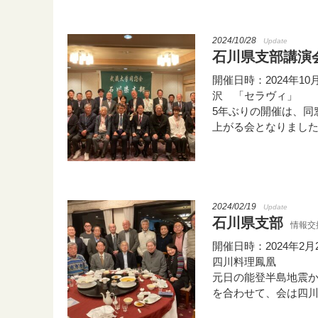
2024/10/28
Update
石川県支部講演
開催日時：2024年10
沢 「セラヴィ」
5年ぶりの開催は、同
上がる会となりまし
2024/02/19
Update
石川県支部
情報交
開催日時：2024年2
四川料理鳳凰
元日の能登半島地震か
を合わせて、会は四