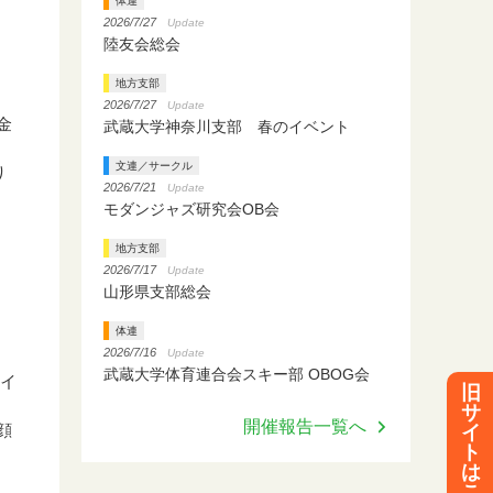
体連
2026/7/27
Update
陸友会総会
地方支部
2026/7/27
Update
金
武蔵大学神奈川支部 春のイベント
文連／サークル
り
2026/7/21
Update
モダンジャズ研究会OB会
地方支部
2026/7/17
Update
山形県支部総会
体連
2026/7/16
Update
武蔵大学体育連合会スキー部 OBOG会
カイ
旧
サ
開催報告一覧へ
顔
イ
ト
は
こ