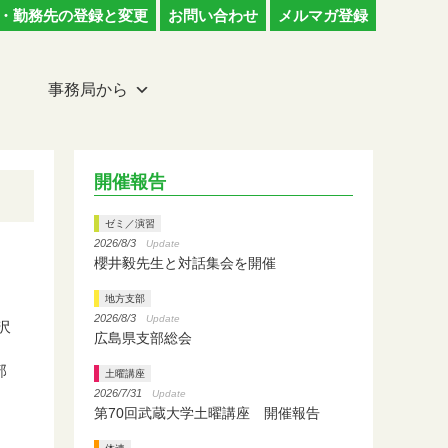
・勤務先の登録と変更
お問い合わせ
メルマガ登録
事務局から
開催報告
ゼミ／演習
2026/8/3
Update
櫻井毅先生と対話集会を開催
地方支部
2026/8/3
Update
沢
広島県支部総会
部
土曜講座
2026/7/31
Update
第70回武蔵大学土曜講座 開催報告