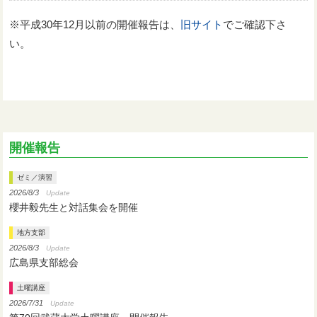
※平成30年12月以前の開催報告は、
旧サイト
でご確認下さ
い。
開催報告
ゼミ／演習
2026/8/3
Update
櫻井毅先生と対話集会を開催
地方支部
2026/8/3
Update
広島県支部総会
土曜講座
2026/7/31
Update