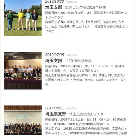
2019/10/23
Update
埼玉支部
親睦ゴルフ会2019年秋季
開催日時：2019年10月10日（木） 開催場所：大宮国際カン
トリークラブ
広範囲に災害の爪痕を残した【台風19号】被災された方々
に、心よりお見舞い申し上げます。 埼玉支部恒例の親睦ゴル
フ会が、…
2019/07/08
Update
埼玉支部
「2019年昼食会」
開催日時：2019年6月26日（水）12：00～14：30 開催場
所：旬菜家 介 大宮店（大宮駅東口）
埼玉支部恒例の昼食会は6月26日（水）昨年と同じ大宮の介
で開催されました ＊今年は、昨年の（14名）1.5倍と、多く
の…
2019/04/11
Update
埼玉県支部
埼玉支部の集い2018
開催日時：2018年11月11日（日）13：00～16：30 開催場
所： 8号館8702教室および50周年記念ホール
第１部では、19回生の江口隆也会長の挨拶の後、支部会がす
すめられました。32回生の瓜生和徳幹事長の活動報告と活動