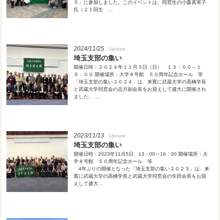
５」に参加しました。このイベントは、同窓生の小森真実子
氏（２１回生 …
2024/11/25
Update
埼玉支部の集い
開催日時：２０２４年１１月３日（日） １３：００～１
６：００ 開催場所：大学８号館 ５０周年記念ホール 等
「埼玉支部の集い２０２４」は、来賓に武蔵大学の高橋学長
と武蔵大学同窓会の志方副会長をお迎えして盛大に開催され
ました。 …
2023/11/13
Update
埼玉支部の集い
開催日時：2023年11月5日 13：00～16：00 開催場所：大
学８号館 ５０周年記念ホール 等
4年ぶりの開催となった「埼玉支部の集い２０２３」は、来
賓に武蔵大学の高橋学長と武蔵大学同窓会の矢田会長をお迎
えして盛大…