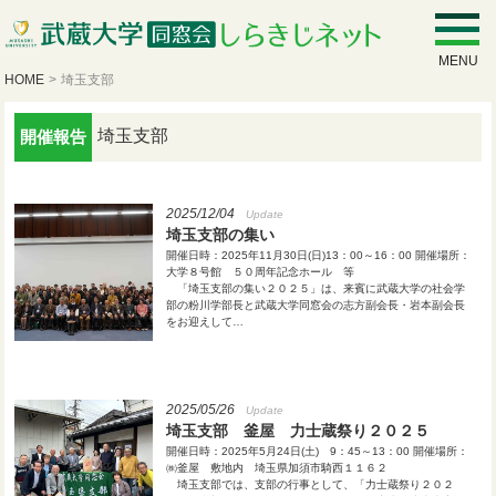
MENU
HOME
>
埼玉支部
埼玉支部
開催報告
2025/12/04
Update
埼玉支部の集い
開催日時：2025年11月30日(日)13：00～16：00 開催場所：
大学８号館 ５０周年記念ホール 等
「埼玉支部の集い２０２５」は、来賓に武蔵大学の社会学
部の粉川学部長と武蔵大学同窓会の志方副会長・岩本副会長
をお迎えして…
2025/05/26
Update
埼玉支部 釜屋 力士蔵祭り２０２５
開催日時：2025年5月24日(土) 9：45～13：00 開催場所：
㈱釜屋 敷地内 埼玉県加須市騎西１１６２
埼玉支部では、支部の行事として、「力士蔵祭り２０２