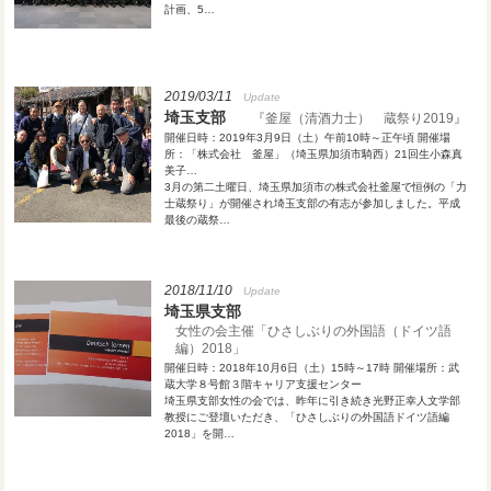
計画、5…
2019/03/11
Update
埼玉支部
『釜屋（清酒力士） 蔵祭り2019』
開催日時：2019年3月9日（土）午前10時～正午頃 開催場
所：「株式会社 釜屋」（埼玉県加須市騎西）21回生小森真
美子…
3月の第二土曜日、埼玉県加須市の株式会社釜屋で恒例の「力
士蔵祭り」が開催され埼玉支部の有志が参加しました。平成
最後の蔵祭…
2018/11/10
Update
埼玉県支部
女性の会主催「ひさしぶりの外国語（ドイツ語
編）2018」
開催日時：2018年10月6日（土）15時～17時 開催場所：武
蔵大学８号館３階キャリア支援センター
埼玉県支部女性の会では、昨年に引き続き光野正幸人文学部
教授にご登壇いただき、「ひさしぶりの外国語ドイツ語編
2018」を開…