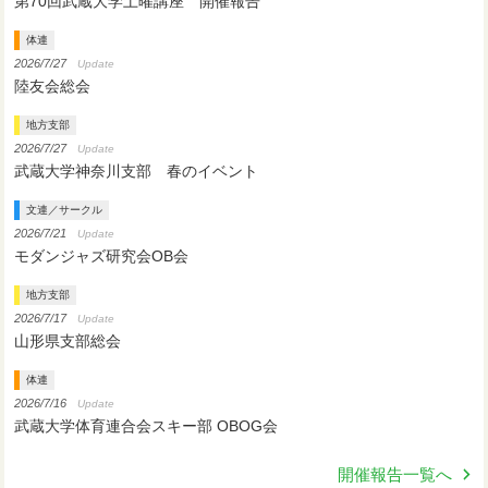
第70回武蔵大学土曜講座 開催報告
体連
2026/7/27
Update
陸友会総会
地方支部
2026/7/27
Update
武蔵大学神奈川支部 春のイベント
文連／サークル
2026/7/21
Update
モダンジャズ研究会OB会
地方支部
2026/7/17
Update
山形県支部総会
体連
2026/7/16
Update
武蔵大学体育連合会スキー部 OBOG会
開催報告一覧へ