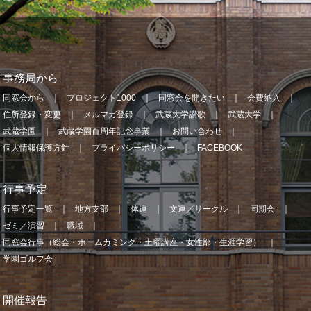
事務局から
同窓会から
プロジェクト1000
同窓会を開きたい
会費納入
住所登録・変更
メルマガ登録
武蔵大学讃歌
武蔵大学
武蔵学園
武蔵学園百周年記念事業
お問い合わせ
個人情報保護方針
プライバシーポリシー
FACEBOOK
行事予定
行事予定一覧
地方支部
体連
文連／サークル
同期会
ゼミ／演習
職域
同窓会行事（総会・ホームカミング・土曜講座・女性部・生涯学習）
学園ゴルフ会
開催報告