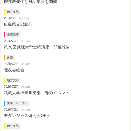
櫻井毅先生と対話集会を開催
地方支部
2026/8/3
Update
広島県支部総会
土曜講座
2026/7/31
Update
第70回武蔵大学土曜講座 開催報告
体連
2026/7/27
Update
陸友会総会
地方支部
2026/7/27
Update
武蔵大学神奈川支部 春のイベント
文連／サークル
2026/7/21
Update
モダンジャズ研究会OB会
地方支部