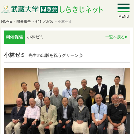
MENU
HOME
>
開催報告
>
ゼミ／演習
>
小林ゼミ
開催報告
小林ゼミ
一覧へ戻る
小林ゼミ
先生の出版を祝うグリーン会