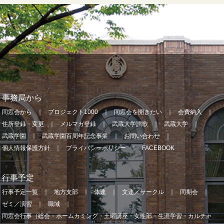
事務局から
同窓会から
プロジェクト1000
同窓会を開きたい
会費納入
住所登録・変更
メルマガ登録
武蔵大学讃歌
武蔵大学
武蔵学園
武蔵学園百周年記念事業
お問い合わせ
個人情報保護方針
プライバシーポリシー
FACEBOOK
行事予定
行事予定一覧
地方支部
体連
文連／サークル
同期会
ゼミ／演習
職域
同窓会行事（総会・ホームカミング・土曜講座・女性部・生涯学習・カルチャ