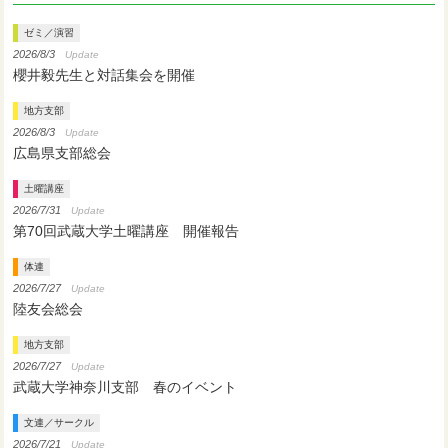
ゼミ／演習
2026/8/3
Update
櫻井毅先生と対話集会を開催
地方支部
2026/8/3
Update
広島県支部総会
土曜講座
2026/7/31
Update
第70回武蔵大学土曜講座 開催報告
体連
2026/7/27
Update
陸友会総会
地方支部
2026/7/27
Update
武蔵大学神奈川支部 春のイベント
文連／サークル
2026/7/21
Update