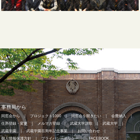
事務局から
同窓会から
プロジェクト1000
同窓会を開きたい
会費納入
住所登録・変更
メルマガ登録
武蔵大学讃歌
武蔵大学
武蔵学園
武蔵学園百周年記念事業
お問い合わせ
個人情報保護方針
プライバシーポリシー
FACEBOOK