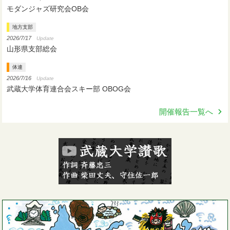
モダンジャズ研究会OB会
地方支部
2026/7/17
Update
山形県支部総会
体連
2026/7/16
Update
武蔵大学体育連合会スキー部 OBOG会
開催報告一覧へ