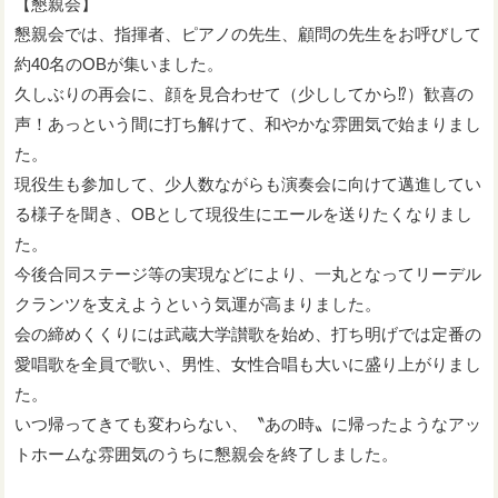
【懇親会】
懇親会では、指揮者、ピアノの先生、顧問の先生をお呼びして
約40名のOBが集いました。
久しぶりの再会に、顔を見合わせて（少ししてから⁉︎）歓喜の
声！あっという間に打ち解けて、和やかな雰囲気で始まりまし
た。
現役生も参加して、少人数ながらも演奏会に向けて邁進してい
る様子を聞き、OBとして現役生にエールを送りたくなりまし
た。
今後合同ステージ等の実現などにより、一丸となってリーデル
クランツを支えようという気運が高まりました。
会の締めくくりには武蔵大学讃歌を始め、打ち明げでは定番の
愛唱歌を全員で歌い、男性、女性合唱も大いに盛り上がりまし
た。
いつ帰ってきても変わらない、〝あの時〟に帰ったようなアッ
トホームな雰囲気のうちに懇親会を終了しました。