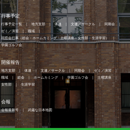
行事予定
行事予定一覧
地方支部
体連
文連／サークル
同期会
ゼミ／演習
職域
同窓会行事（総会・ホームカミング・土曜講座・女性部・生涯学習）
学園ゴルフ会
開催報告
地方支部
体連
文連／サークル
同期会
ゼミ／演習
職域
総会
ホームカミング
学園ゴルフ会
土曜講座
女性部
生涯学習
会報
会報最新号
武蔵な日本地図