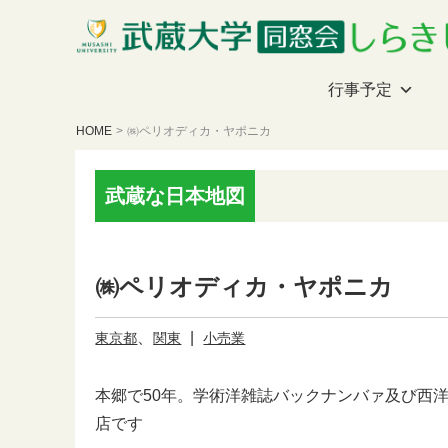
行事予定
HOME
>
㈱ペリオディカ・ヤポニカ
武蔵な日本地図
㈱ペリオディカ・ヤポニカ
、
|
東京都
関東
小売業
本郷で50年。学術洋雑誌バックナンバァ及び西
店です