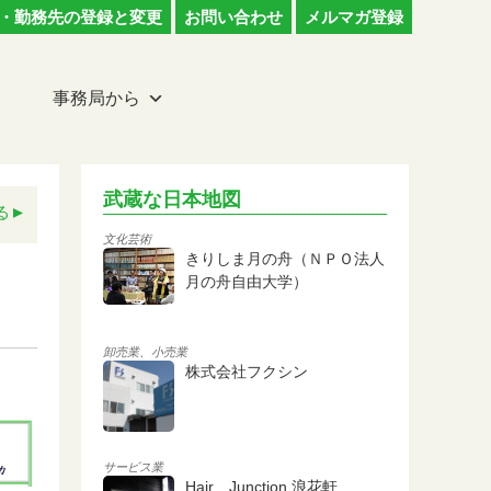
・勤務先の登録と変更
お問い合わせ
メルマガ登録
事務局から
武蔵な日本地図
る
文化芸術
きりしま月の舟（ＮＰＯ法人
月の舟自由大学）
卸売業、小売業
株式会社フクシン
サービス業
Hair Junction 浪花軒