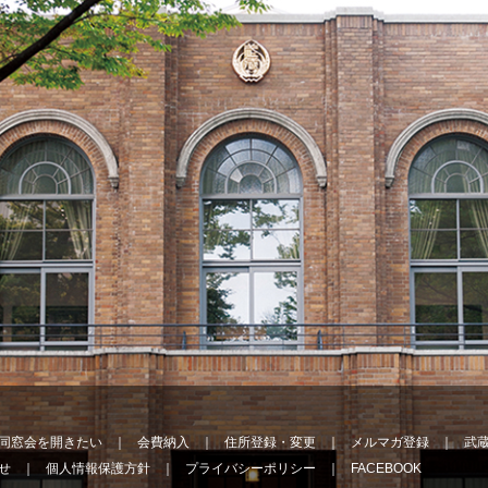
同窓会を開きたい
会費納入
住所登録・変更
メルマガ登録
武
せ
個人情報保護方針
プライバシーポリシー
FACEBOOK