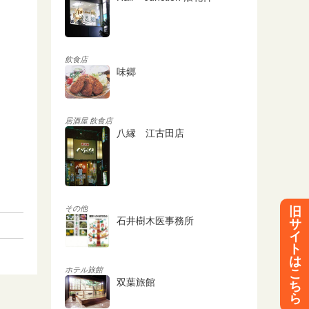
飲食店
味郷
居酒屋
飲食店
八縁 江古田店
その他
旧
石井樹木医事務所
サ
イ
ト
は
ホテル旅館
こ
双葉旅館
ち
ら