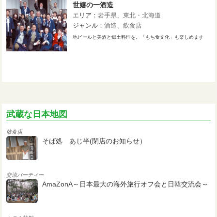
世嬉の一酒造
エリア：
岩手県
東北・北海道
ジャンル：
酒造
飲食店
地ビールと美酒と郷土料理を。「もち食文化」も楽しめます
武蔵な日本地図
飲食店
そば処 あじ半(閉店のお知らせ）
交流パーティー
AmaZonA～日本最大の海外旅行オフ会と日韓交流会～