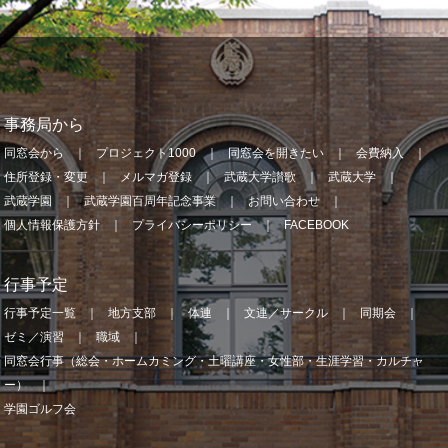
事務局から
同窓会から
プロジェクト1000
同窓会を開きたい
会費納入
住所登録・変更
メルマガ登録
武蔵大学讃歌
武蔵大学
武蔵学園
武蔵学園百周年記念事業
お問い合わせ
個人情報保護方針
プライバシーポリシー
FACEBOOK
行事予定
行事予定一覧
地方支部
体連
文連／サークル
同期会
ゼミ／演習
職域
同窓会行事（総会・ホームカミング・土曜講座・女性部・生涯学習・カルチャ
ー）
学園ゴルフ会