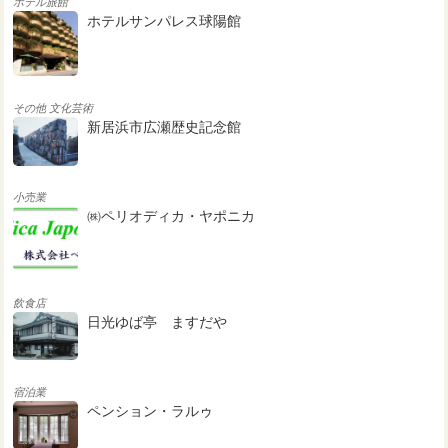
ホテル旅館
ホテルサンパレス球陽館
その他
文化芸術
新居浜市広瀬歴史記念館
小売業
㈱ペリオディカ・ヤポニカ
飲食店
日光ゆば亭 ますだや
宿泊業
ペンション・ラルゥ