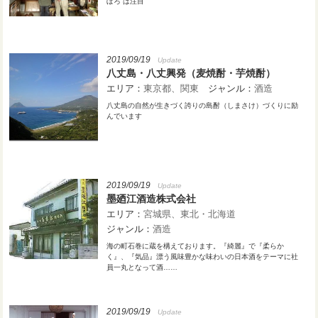
ぼろ”は注目
2019/09/19
Update
八丈島・八丈興発（麦焼酎・芋焼酎）
エリア：
東京都
関東
ジャンル：
酒造
八丈島の自然が生きづく誇りの島酎（しまさけ）づくりに励
んでいます
2019/09/19
Update
墨廼江酒造株式会社
エリア：
宮城県
東北・北海道
ジャンル：
酒造
海の町石巻に蔵を構えております。『綺麗』で『柔らか
く』、『気品』漂う風味豊かな味わいの日本酒をテーマに社
員一丸となって酒……
2019/09/19
Update