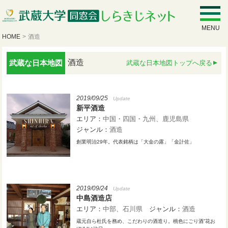
MENU
HOME
>
酒造
酒造
武蔵な日本地図
武蔵な日本地図トップへ戻る
2019/09/25
Update
新平酒造
エリア：
中国・四国・九州
鹿児島県
ジャンル：
酒造
創業明治29年。代表銘柄は「大金の露」「金計佐」
2019/09/24
Update
中島酒造店
エリア：
中部
石川県
ジャンル：
酒造
蔵元自ら杜氏を務め、こだわりの酒造り。桃色にごり酒”花お