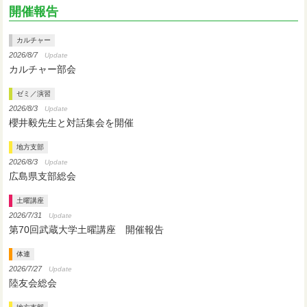
開催報告
カルチャー
2026/8/7
Update
カルチャー部会
ゼミ／演習
2026/8/3
Update
櫻井毅先生と対話集会を開催
地方支部
2026/8/3
Update
広島県支部総会
土曜講座
2026/7/31
Update
第70回武蔵大学土曜講座 開催報告
体連
2026/7/27
Update
陸友会総会