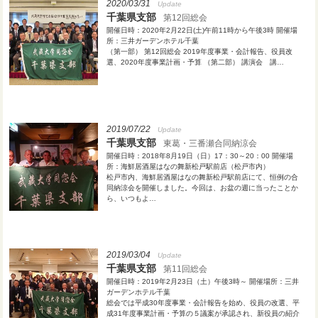
2020/03/31
Update
千葉県支部
第12回総会
開催日時：2020年2月22日(土)午前11時から午後3時 開催場
所：三井ガーデンホテル千葉
（第一部） 第12回総会 2019年度事業・会計報告、役員改
選、2020年度事業計画・予算 （第二部） 講演会 講…
2019/07/22
Update
千葉県支部
東葛・三番瀬合同納涼会
開催日時：2018年8月19日（日）17：30～20：00 開催場
所：海鮮居酒屋はなの舞新松戸駅前店（松戸市内）
松戸市内、海鮮居酒屋はなの舞新松戸駅前店にて、恒例の合
同納涼会を開催しました。今回は、お盆の週に当ったことか
ら、いつもよ…
2019/03/04
Update
千葉県支部
第11回総会
開催日時：2019年2月23日（土）午後3時～ 開催場所：三井
ガーデンホテル千葉
総会では平成30年度事業・会計報告を始め、役員の改選、平
成31年度事業計画・予算の５議案が承認され、新役員の紹介