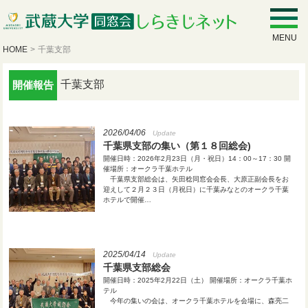
MENU
HOME
>
千葉支部
千葉支部
開催報告
2026/04/06
Update
千葉県支部の集い（第１８回総会)
開催日時：2026年2月23日（月・祝日）14：00～17：30 開
催場所：オークラ千葉ホテル
千葉県支部総会は、矢田稔同窓会会長、大原正副会長をお
迎えして２月２３日（月祝日）に千葉みなとのオークラ千葉
ホテルで開催…
2025/04/14
Update
千葉県支部総会
開催日時：2025年2月22日（土） 開催場所：オークラ千葉ホ
テル
今年の集いの会は、オークラ千葉ホテルを会場に、森亮二