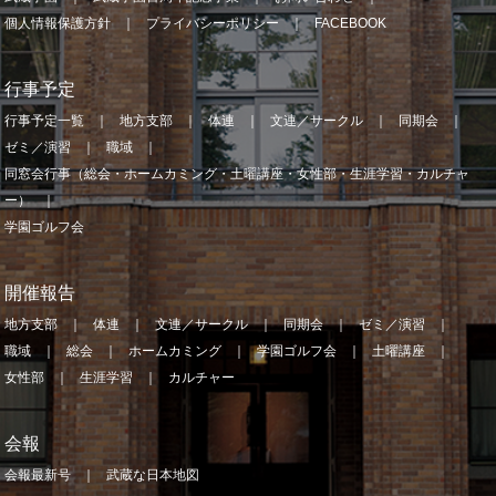
個人情報保護方針
プライバシーポリシー
FACEBOOK
行事予定
行事予定一覧
地方支部
体連
文連／サークル
同期会
ゼミ／演習
職域
同窓会行事（総会・ホームカミング・土曜講座・女性部・生涯学習・カルチャ
ー）
学園ゴルフ会
開催報告
地方支部
体連
文連／サークル
同期会
ゼミ／演習
職域
総会
ホームカミング
学園ゴルフ会
土曜講座
女性部
生涯学習
カルチャー
会報
会報最新号
武蔵な日本地図