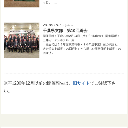
も行い、…
2018/11/10
Update
千葉県支部 第10回総会
開催日時：平成30年2月24日（土）午後3時から 開催場所：
三井ガーデンホテル千葉
総会では２９年度事業報告・３０年度事業計画の承認と、
大岩哲夫支部長（20回経営）から新しい坂巻伸昭支部長（30
回経済）…
※平成30年12月以前の開催報告は、
旧サイト
でご確認下さ
い。