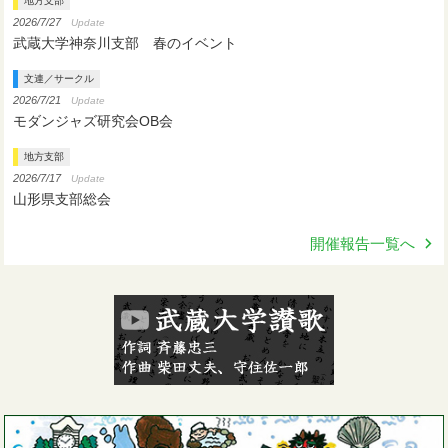
地方支部
2026/7/27
Update
武蔵大学神奈川支部 春のイベント
文連／サークル
2026/7/21
Update
モダンジャズ研究会OB会
地方支部
2026/7/17
Update
山形県支部総会
開催報告一覧へ