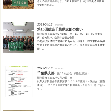
さんの総合司会のもと、コロナ禍前のような活気ある雰囲気
で開催されま…
2023/04/12
Update
第15回総会千葉県支部の集い
開催日時：2023年2月18日（土）11：00～14：00 開催場
所：山崎製パン企業年金基金会館
◎開催状況 森亮二幹事の総合司会、根津久一郎支部長の挨拶
で第１２回以来の対面開催となった。 第１部で前年度事業実
績、…
2022/05/18
Update
千葉県支部
第14回総会（書面決議）
開催日時：2022年2月26日（土）
武蔵大学同窓会千葉県支部 ２０２２年度第１４回総会（書面
決議） ２０２２年度の第１回幹事会（１月３１日）におい
て…