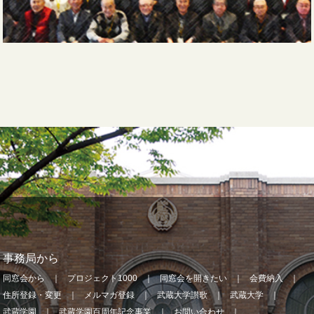
事務局から
同窓会から
プロジェクト1000
同窓会を開きたい
会費納入
住所登録・変更
メルマガ登録
武蔵大学讃歌
武蔵大学
武蔵学園
武蔵学園百周年記念事業
お問い合わせ